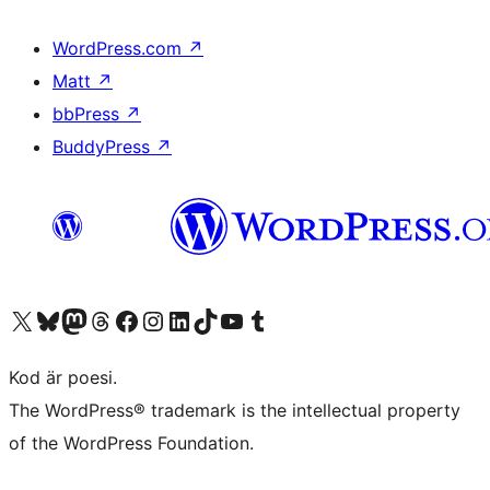
WordPress.com
↗
Matt
↗
bbPress
↗
BuddyPress
↗
Besök vår X-konto (f.d. Twitter)
Besök vårt Bluesky-konto
Besök vårt Mastodon-konto
Besök vårt Thread-konto
Besök vår Facebook-sida
Besök vårt Instagram-konto
Besök vårt LinkedIn-konto
Besök vårt TikTok-konto
Besök vår YouTube-kanal
Besök vårt Tumblr-konto
Kod är poesi.
The WordPress® trademark is the intellectual property
of the WordPress Foundation.