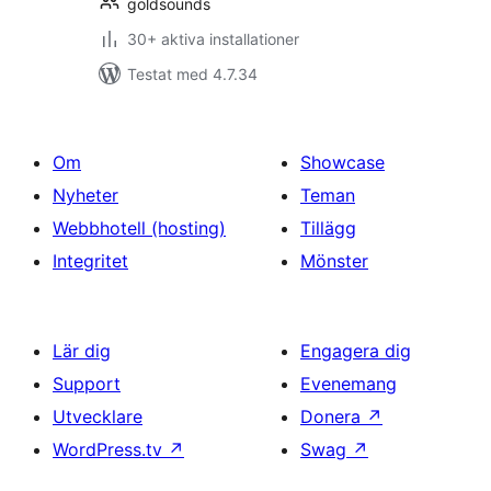
goldsounds
30+ aktiva installationer
Testat med 4.7.34
Om
Showcase
Nyheter
Teman
Webbhotell (hosting)
Tillägg
Integritet
Mönster
Lär dig
Engagera dig
Support
Evenemang
Utvecklare
Donera
↗
WordPress.tv
↗
Swag
↗