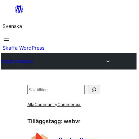
Hoppa
till
Svenska
innehåll
Skaffa WordPress
Plugin Directory
Sök
Alla
Community
Commercial
Tilläggstagg:
webvr