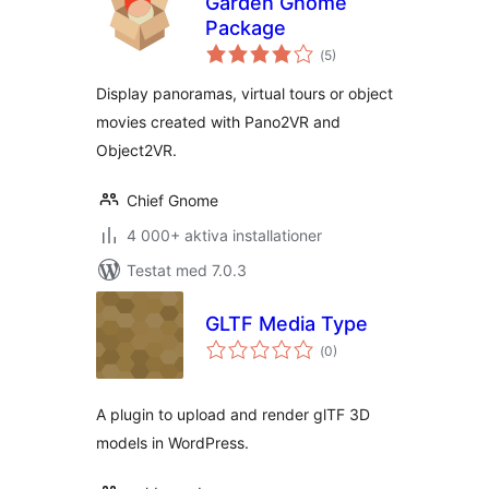
Garden Gnome
Package
Totalt
(
5)
antal
betyg:
Display panoramas, virtual tours or object
movies created with Pano2VR and
Object2VR.
Chief Gnome
4 000+ aktiva installationer
Testat med 7.0.3
GLTF Media Type
Totalt
(
0)
antal
betyg:
A plugin to upload and render glTF 3D
models in WordPress.