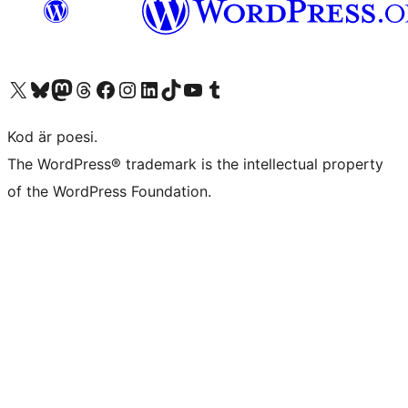
Besök vår X-konto (f.d. Twitter)
Besök vårt Bluesky-konto
Besök vårt Mastodon-konto
Besök vårt Thread-konto
Besök vår Facebook-sida
Besök vårt Instagram-konto
Besök vårt LinkedIn-konto
Besök vårt TikTok-konto
Besök vår YouTube-kanal
Besök vårt Tumblr-konto
Kod är poesi.
The WordPress® trademark is the intellectual property
of the WordPress Foundation.