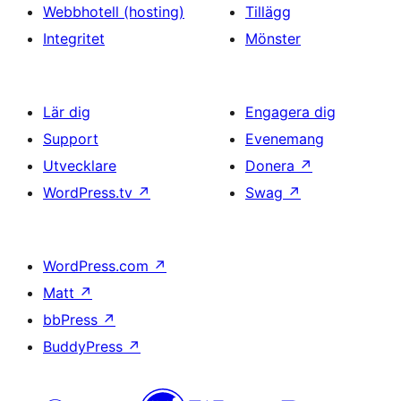
Webbhotell (hosting)
Tillägg
Integritet
Mönster
Lär dig
Engagera dig
Support
Evenemang
Utvecklare
Donera
↗
WordPress.tv
↗
Swag
↗
WordPress.com
↗
Matt
↗
bbPress
↗
BuddyPress
↗