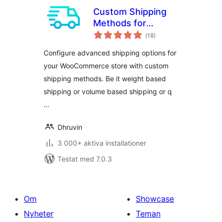
Custom Shipping
Methods for
Totalt
WooCommerce –
(
18)
antal
betyg:
Create Weight
Configure advanced shipping options for
based Shipping,
your WooCommerce store with custom
Conditional
shipping methods. Be it weight based
Shipping, Table
Rate Shipping and
shipping or volume based shipping or q
much more
…
Dhruvin
3 000+ aktiva installationer
Testat med 7.0.3
Om
Showcase
Nyheter
Teman