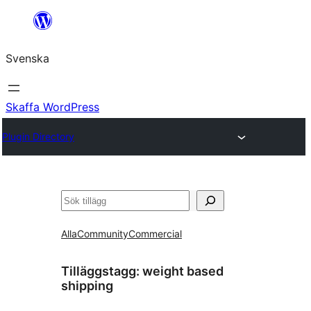
Hoppa
till
Svenska
innehåll
Skaffa WordPress
Plugin Directory
Sök
Alla
Community
Commercial
Tilläggstagg:
weight based
shipping