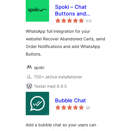
Spoki – Chat
Buttons and
Totalt
WooCommerce
(
11)
antal
betyg:
Notifications
WhatsApp full integration for your
website! Recover Abandoned Carts, send
Order Notifications and add WhatsApp
Buttons.
spoki
700+ aktiva installationer
Testat med 6.9.5
Bubble Chat
Totalt
(
2)
antal
betyg:
Add a bubble chat so your users can