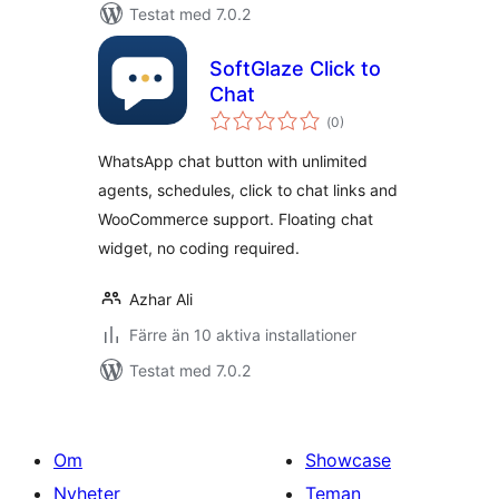
Testat med 7.0.2
SoftGlaze Click to
Chat
Totalt
(
0)
antal
betyg:
WhatsApp chat button with unlimited
agents, schedules, click to chat links and
WooCommerce support. Floating chat
widget, no coding required.
Azhar Ali
Färre än 10 aktiva installationer
Testat med 7.0.2
Om
Showcase
Nyheter
Teman