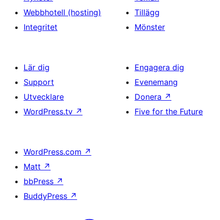
Webbhotell (hosting)
Tillägg
Integritet
Mönster
Lär dig
Engagera dig
Support
Evenemang
Utvecklare
Donera
↗
WordPress.tv
↗
Five for the Future
WordPress.com
↗
Matt
↗
bbPress
↗
BuddyPress
↗