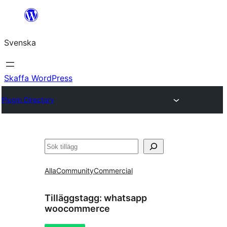
Hoppa
till
Svenska
innehåll
Skaffa WordPress
Plugin Directory
Sök
Alla
Community
Commercial
Tilläggstagg:
whatsapp
woocommerce