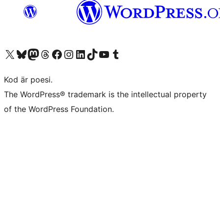
Besök vår X-konto (f.d. Twitter)
Besök vårt Bluesky-konto
Besök vårt Mastodon-konto
Besök vårt Thread-konto
Besök vår Facebook-sida
Besök vårt Instagram-konto
Besök vårt LinkedIn-konto
Besök vårt TikTok-konto
Besök vår YouTube-kanal
Besök vårt Tumblr-konto
Kod är poesi.
The WordPress® trademark is the intellectual property
of the WordPress Foundation.