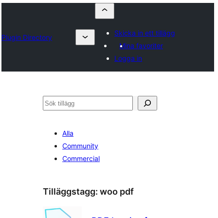
Skicka in ett tillägg
Plugin Directory
Mina favoriter
Logga in
Sök
Alla
Community
Commercial
Tilläggstagg:
woo pdf