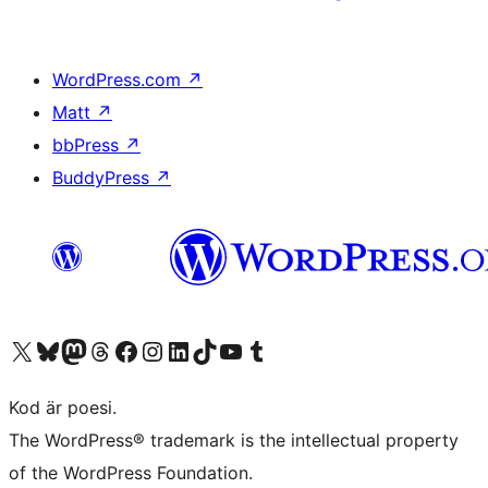
WordPress.com
↗
Matt
↗
bbPress
↗
BuddyPress
↗
Besök vår X-konto (f.d. Twitter)
Besök vårt Bluesky-konto
Besök vårt Mastodon-konto
Besök vårt Thread-konto
Besök vår Facebook-sida
Besök vårt Instagram-konto
Besök vårt LinkedIn-konto
Besök vårt TikTok-konto
Besök vår YouTube-kanal
Besök vårt Tumblr-konto
Kod är poesi.
The WordPress® trademark is the intellectual property
of the WordPress Foundation.