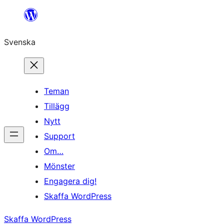
Hoppa
till
Svenska
innehåll
Teman
Tillägg
Nytt
Support
Om…
Mönster
Engagera dig!
Skaffa WordPress
Skaffa WordPress