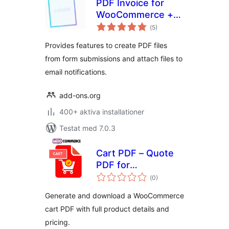
PDF Invoice for
WooCommerce +
Totalt
Drag and Drop
(
5)
antal
betyg:
Template Builder
Provides features to create PDF files
from form submissions and attach files to
email notifications.
add-ons.org
400+ aktiva installationer
Testat med 7.0.3
Cart PDF – Quote
PDF for
Totalt
WooCommerce +
(
0)
antal
betyg:
Drag and Drop
Generate and download a WooCommerce
Template Builder
cart PDF with full product details and
pricing.