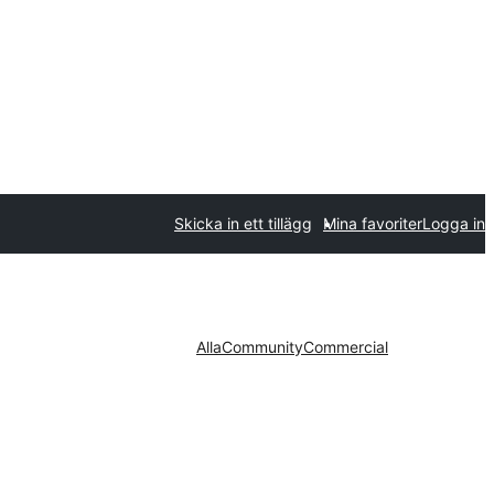
Skicka in ett tillägg
Mina favoriter
Logga in
Alla
Community
Commercial