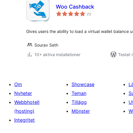
Woo Cashback
Totalt
(
1)
antal
betyg:
Gives users the ability to load a virtual wallet balan
Sourav Seth
10+ aktiva installationer
Testat
Om
Showcase
L
Nyheter
Teman
S
Webbhotell
Tillägg
U
(hosting)
Mönster
W
Integritet