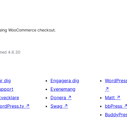
ce using WooCommerce checkout.
 med 4.6.30
är dig
Engagera dig
WordPres
upport
Evenemang
↗
tvecklare
Donera
↗
Matt
↗
ordPress.tv
↗
Swag
↗
bbPress
BuddyPre