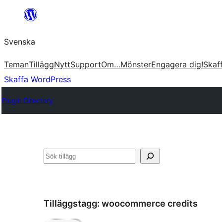
Hoppa
till
Svenska
innehåll
Teman
Tillägg
Nytt
Support
Om…
Mönster
Engagera dig!
Skaf
Skaffa WordPress
Plugin Directory
Sök
Tilläggstagg:
woocommerce credits