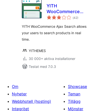
YITH
WooCommerce
Totalt
Ajax Search
(
42)
antal
betyg:
YITH WooCommerce Ajax Search allows
your users to search products in real
time.
YITHEMES
30 000+ aktiva installationer
Testat med 7.0.3
Om
Showcase
Nyheter
Teman
Webbhotell (hosting)
Tillägg
Integritet
Mönster