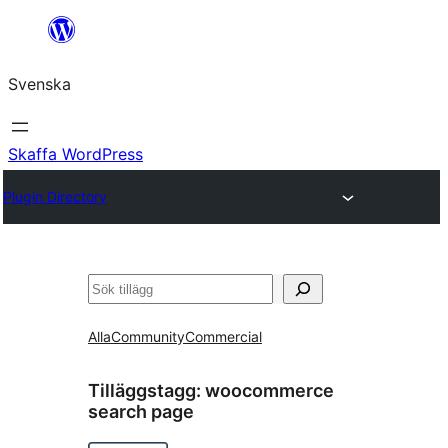
Hoppa
till
Svenska
innehåll
Skaffa WordPress
Plugin Directory
Sök
Alla
Community
Commercial
Tilläggstagg:
woocommerce
search page