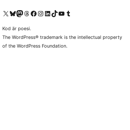
Besök vår X-konto (f.d. Twitter)
Besök vårt Bluesky-konto
Besök vårt Mastodon-konto
Besök vårt Thread-konto
Besök vår Facebook-sida
Besök vårt Instagram-konto
Besök vårt LinkedIn-konto
Besök vårt TikTok-konto
Besök vår YouTube-kanal
Besök vårt Tumblr-konto
Kod är poesi.
The WordPress® trademark is the intellectual property
of the WordPress Foundation.