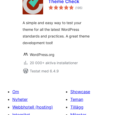
Theme Check
Totalt
(
195)
antal
betyg:
A simple and easy way to test your
theme for all the latest WordPress
standards and practices. A great theme
development tool!
WordPress.org
20 000+ aktiva installationer
Testat med 6.4.9
Om
Showcase
Nyheter
Teman
Webbhotell (hosting)
Tillägg
Integritet
Mönster