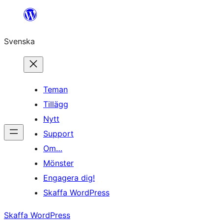
Hoppa
till
Svenska
innehåll
Teman
Tillägg
Nytt
Support
Om…
Mönster
Engagera dig!
Skaffa WordPress
Skaffa WordPress