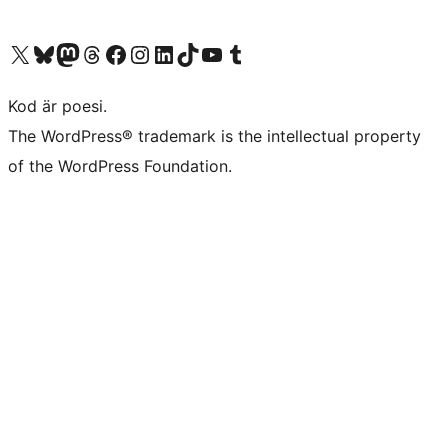
Besök vår X-konto (f.d. Twitter)
Besök vårt Bluesky-konto
Besök vårt Mastodon-konto
Besök vårt Thread-konto
Besök vår Facebook-sida
Besök vårt Instagram-konto
Besök vårt LinkedIn-konto
Besök vårt TikTok-konto
Besök vår YouTube-kanal
Besök vårt Tumblr-konto
Kod är poesi.
The WordPress® trademark is the intellectual property
of the WordPress Foundation.