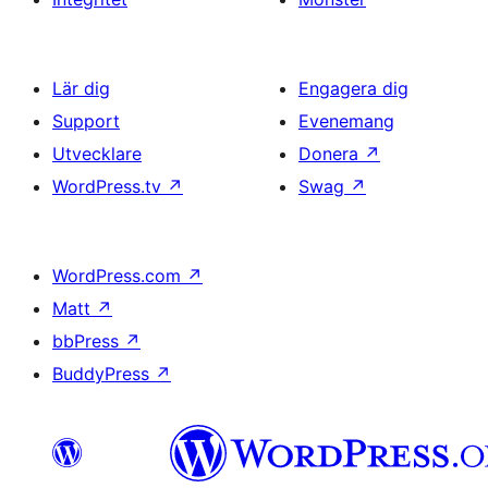
Lär dig
Engagera dig
Support
Evenemang
Utvecklare
Donera
↗
WordPress.tv
↗
Swag
↗
WordPress.com
↗
Matt
↗
bbPress
↗
BuddyPress
↗