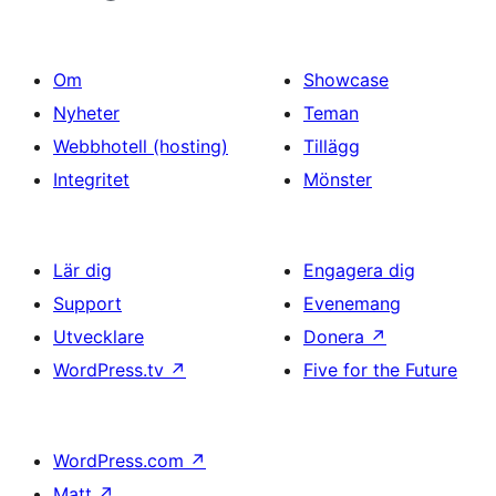
Om
Showcase
Nyheter
Teman
Webbhotell (hosting)
Tillägg
Integritet
Mönster
Lär dig
Engagera dig
Support
Evenemang
Utvecklare
Donera
↗
WordPress.tv
↗
Five for the Future
WordPress.com
↗
Matt
↗