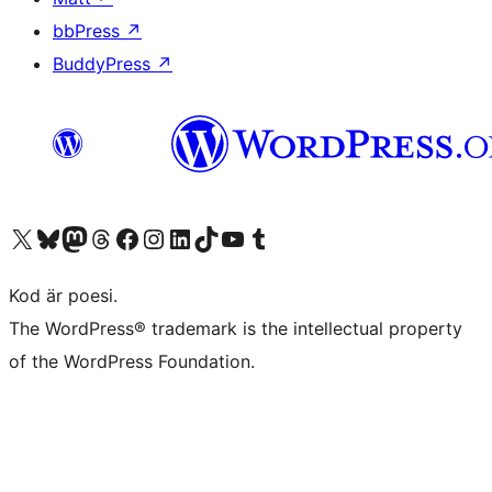
bbPress
↗
BuddyPress
↗
Besök vår X-konto (f.d. Twitter)
Besök vårt Bluesky-konto
Besök vårt Mastodon-konto
Besök vårt Thread-konto
Besök vår Facebook-sida
Besök vårt Instagram-konto
Besök vårt LinkedIn-konto
Besök vårt TikTok-konto
Besök vår YouTube-kanal
Besök vårt Tumblr-konto
Kod är poesi.
The WordPress® trademark is the intellectual property
of the WordPress Foundation.