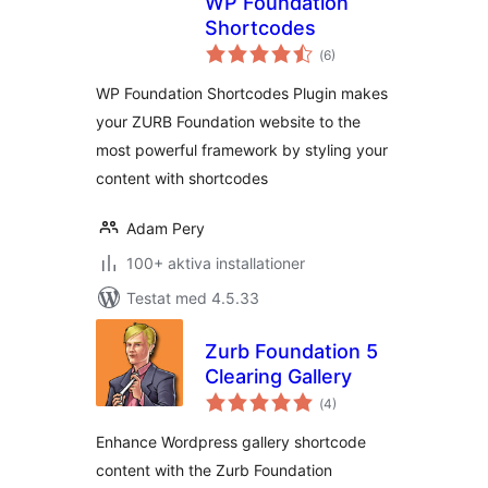
WP Foundation
Shortcodes
Totalt
(
6)
antal
betyg:
WP Foundation Shortcodes Plugin makes
your ZURB Foundation website to the
most powerful framework by styling your
content with shortcodes
Adam Pery
100+ aktiva installationer
Testat med 4.5.33
Zurb Foundation 5
Clearing Gallery
Totalt
(
4)
antal
betyg:
Enhance Wordpress gallery shortcode
content with the Zurb Foundation