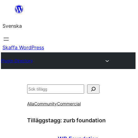
Hoppa
till
Svenska
innehåll
Skaffa WordPress
Plugin Directory
Sök
Alla
Community
Commercial
Tilläggstagg:
zurb foundation