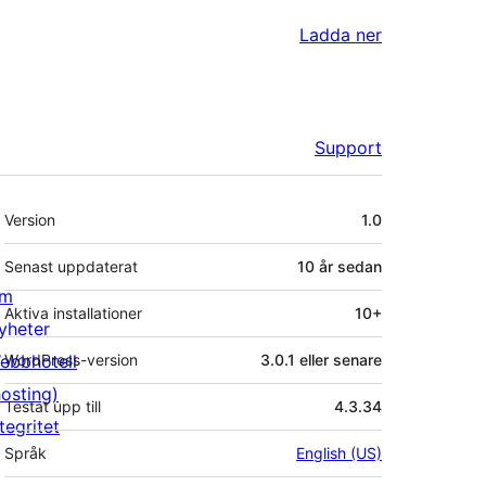
Ladda ner
Support
Meta
Version
1.0
Senast uppdaterat
10 år
sedan
m
Aktiva installationer
10+
yheter
ebbhotell
WordPress-version
3.0.1 eller senare
hosting)
Testat upp till
4.3.34
tegritet
Språk
English (US)