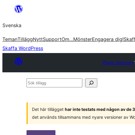
Hoppa
till
Svenska
innehåll
Teman
Tillägg
Nytt
Support
Om…
Mönster
Engagera dig!
Skaf
Skaffa WordPress
Plugin Directory
Sök
tillägg
Det här tillägget
har inte testats med någon av de
det används tillsammans med nyare versioner av W