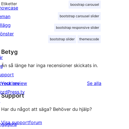
Etiketter
boostrap carousel
howcase
eman
bootstrap carousel slider
illägg
bootstrap responsive slider
önster
bootstrap slider
themescode
Betyg
är
Än så länge har inga recensioner skickats in.
ig
upport
recensioner
tvecklare
Your review
Se alla
ordPress.tv
Support
↗
Har du något att säga? Behöver du hjälp?
Visa supportforum
ngagera