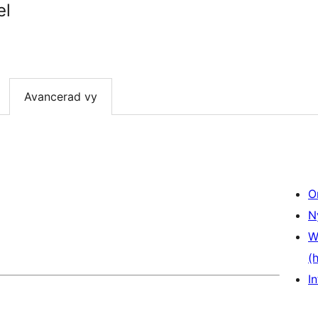
el
Avancerad vy
O
N
W
(
In