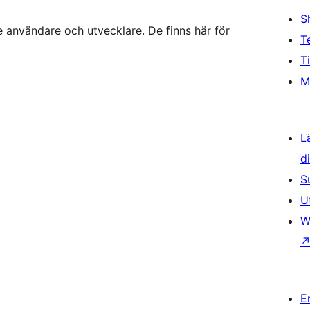
S
 användare och utvecklare. De finns här för
T
T
M
L
d
S
U
W
E