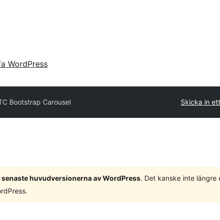
fa WordPress
TC Bootstrap Carousel
Skicka in ett
 3 senaste huvudversionerna av WordPress
. Det kanske inte längre
ordPress.