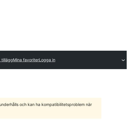
 tillägg
Mina favoriter
Logga in
 underhålls och kan ha kompatibilitetsproblem när