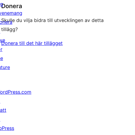
ig
Donera
venemang
Skulle du vilja bidra till utvecklingen av detta
onera
tillägg?
↗
ive
Donera till det här tillägget
or
he
uture
ordPress.com
↗
att
↗
bPress