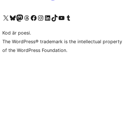
Besök vår X-konto (f.d. Twitter)
Besök vårt Bluesky-konto
Besök vårt Mastodon-konto
Besök vårt Thread-konto
Besök vår Facebook-sida
Besök vårt Instagram-konto
Besök vårt LinkedIn-konto
Besök vårt TikTok-konto
Besök vår YouTube-kanal
Besök vårt Tumblr-konto
Kod är poesi.
The WordPress® trademark is the intellectual property
of the WordPress Foundation.