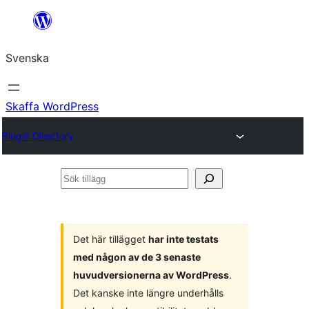
Hoppa
till
Svenska
innehåll
Skaffa WordPress
Plugin Directory
Sök
tillägg
Det här tillägget
har inte testats
med någon av de 3 senaste
huvudversionerna av WordPress
.
Det kanske inte längre underhålls