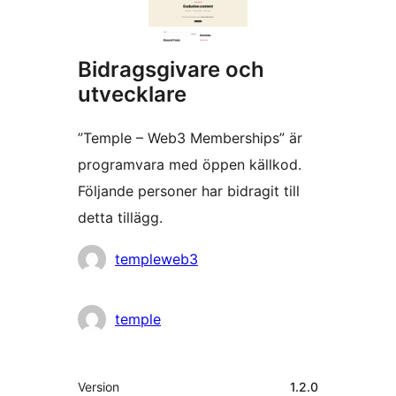
Bidragsgivare och
utvecklare
”Temple – Web3 Memberships” är
programvara med öppen källkod.
Följande personer har bidragit till
detta tillägg.
Bidragande
templeweb3
personer
temple
Meta
Version
1.2.0