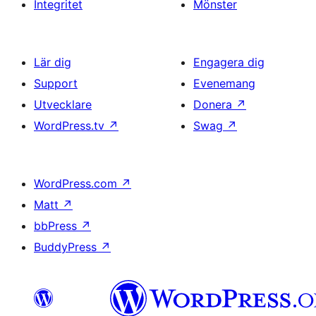
Integritet
Mönster
Lär dig
Engagera dig
Support
Evenemang
Utvecklare
Donera
↗
WordPress.tv
↗
Swag
↗
WordPress.com
↗
Matt
↗
bbPress
↗
BuddyPress
↗