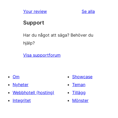
stjärniga
1-
recensioner
recensioner
Your review
Se alla
stjärniga
Support
recensioner
Har du något att säga? Behöver du
hjälp?
Visa supportforum
Om
Showcase
Nyheter
Teman
Webbhotell (hosting)
Tillägg
Integritet
Mönster