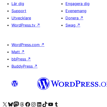
Lär dig
Engagera dig
Support
Evenemang
Utvecklare
Donera
↗
WordPress.tv
↗
Swag
↗
WordPress.com
↗
Matt
↗
bbPress
↗
BuddyPress
↗
Besök vår X-konto (f.d. Twitter)
Besök vårt Bluesky-konto
Besök vårt Mastodon-konto
Besök vårt Thread-konto
Besök vår Facebook-sida
Besök vårt Instagram-konto
Besök vårt LinkedIn-konto
Besök vårt TikTok-konto
Besök vår YouTube-kanal
Besök vårt Tumblr-konto