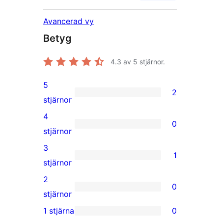
Avancerad vy
Betyg
4.3
av 5 stjärnor.
5
2
2
stjärnor
5-
4
0
stjärniga
0
stjärnor
recensioner
4-
3
1
stjärniga
1
stjärnor
recensioner
3-
2
0
stjärnig
0
stjärnor
recension
2-
1 stjärna
0
0