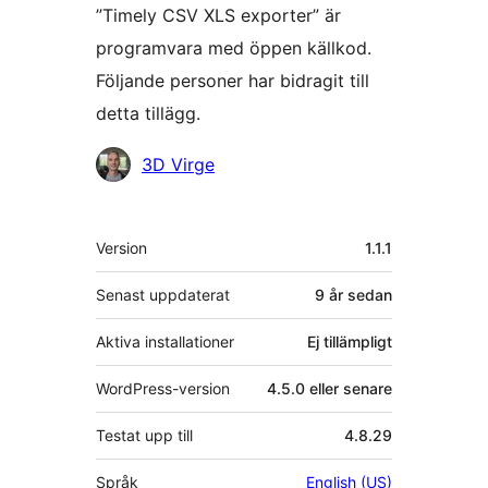
”Timely CSV XLS exporter” är
programvara med öppen källkod.
Följande personer har bidragit till
detta tillägg.
Bidragande
3D Virge
personer
Meta
Version
1.1.1
Senast uppdaterat
9 år
sedan
Aktiva installationer
Ej tillämpligt
WordPress-version
4.5.0 eller senare
Testat upp till
4.8.29
Språk
English (US)