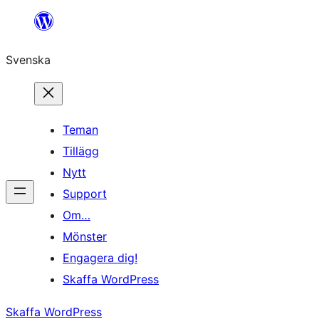
Hoppa
till
Svenska
innehåll
Teman
Tillägg
Nytt
Support
Om…
Mönster
Engagera dig!
Skaffa WordPress
Skaffa WordPress