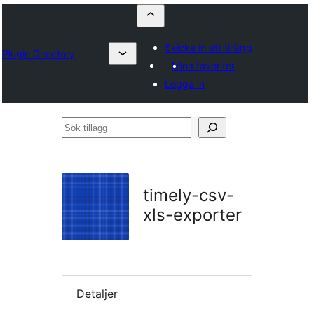
Skicka in ett tillägg
Plugin Directory
Mina favoriter
Logga in
Sök
tillägg
timely-csv-
xls-exporter
Detaljer