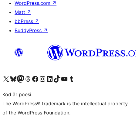
WordPress.com
↗
Matt
↗
bbPress
↗
BuddyPress
↗
Besök vår X-konto (f.d. Twitter)
Besök vårt Bluesky-konto
Besök vårt Mastodon-konto
Besök vårt Thread-konto
Besök vår Facebook-sida
Besök vårt Instagram-konto
Besök vårt LinkedIn-konto
Besök vårt TikTok-konto
Besök vår YouTube-kanal
Besök vårt Tumblr-konto
Kod är poesi.
The WordPress® trademark is the intellectual property
of the WordPress Foundation.