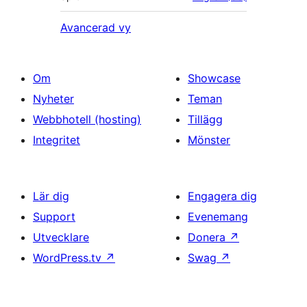
Avancerad vy
Om
Showcase
Nyheter
Teman
Webbhotell (hosting)
Tillägg
Integritet
Mönster
Lär dig
Engagera dig
Support
Evenemang
Utvecklare
Donera
↗
WordPress.tv
↗
Swag
↗