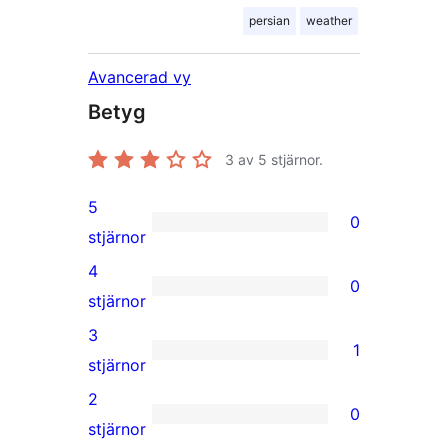
persian
weather
Avancerad vy
Betyg
3
av 5 stjärnor.
5
0
0
stjärnor
5-
4
0
stjärniga
0
stjärnor
recensioner
4-
3
1
stjärniga
1
stjärnor
recensioner
3-
2
0
stjärnig
0
stjärnor