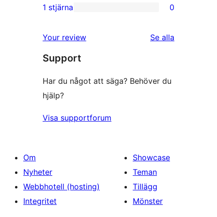
recension
2-
1 stjärna
0
0
stjärniga
1-
recensioner
recensioner
Your review
Se alla
stjärniga
Support
recensioner
Har du något att säga? Behöver du
hjälp?
Visa supportforum
Om
Showcase
Nyheter
Teman
Webbhotell (hosting)
Tillägg
Integritet
Mönster