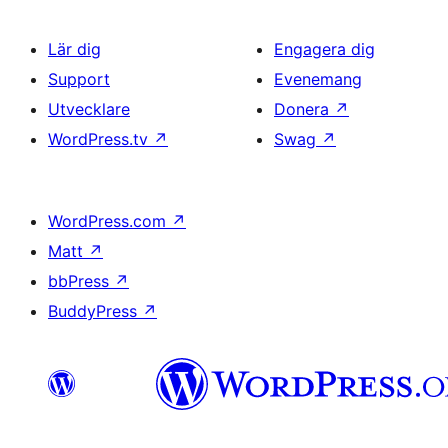
Lär dig
Engagera dig
Support
Evenemang
Utvecklare
Donera
↗
WordPress.tv
↗
Swag
↗
WordPress.com
↗
Matt
↗
bbPress
↗
BuddyPress
↗