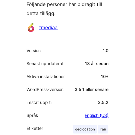
Följande personer har bidragit till
detta tillägg.
Bidragande
tmediaa
personer
Meta
Version
1.0
Senast uppdaterat
13 år
sedan
Aktiva installationer
10+
WordPress-version
3.5.1 eller senare
Testat upp till
3.5.2
Språk
English (US)
Etiketter
geolocation
Iran