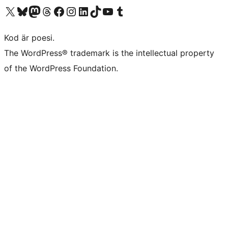
Besök vår X-konto (f.d. Twitter)
Besök vårt Bluesky-konto
Besök vårt Mastodon-konto
Besök vårt Thread-konto
Besök vår Facebook-sida
Besök vårt Instagram-konto
Besök vårt LinkedIn-konto
Besök vårt TikTok-konto
Besök vår YouTube-kanal
Besök vårt Tumblr-konto
Kod är poesi.
The WordPress® trademark is the intellectual property
of the WordPress Foundation.