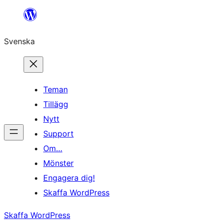
Hoppa
till
Svenska
innehåll
Teman
Tillägg
Nytt
Support
Om…
Mönster
Engagera dig!
Skaffa WordPress
Skaffa WordPress