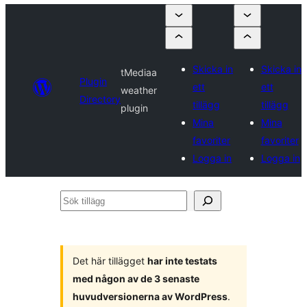
Skicka in
Skicka in
tMediaa
Plugin
ett
ett
weather
Directory
tillägg
tillägg
plugin
Mina
Mina
favoriter
favoriter
Logga in
Logga in
Sök
tillägg
Det här tillägget
har inte testats
med någon av de 3 senaste
huvudversionerna av WordPress
.