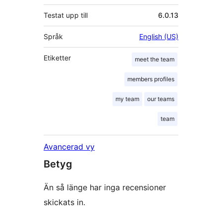
Testat upp till
6.0.13
Språk
English (US)
Etiketter
meet the team
members profiles
my team
our teams
team
Avancerad vy
Betyg
Än så länge har inga recensioner
skickats in.