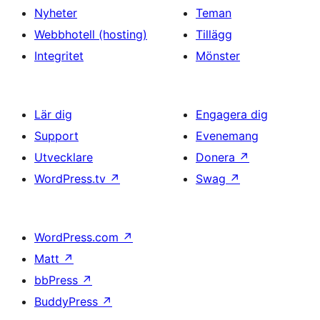
Nyheter
Teman
Webbhotell (hosting)
Tillägg
Integritet
Mönster
Lär dig
Engagera dig
Support
Evenemang
Utvecklare
Donera
↗
WordPress.tv
↗
Swag
↗
WordPress.com
↗
Matt
↗
bbPress
↗
BuddyPress
↗