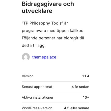
Bidragsgivare och
utvecklare
”TP Philosophy Tools” är
programvara med öppen källkod.
Följande personer har bidragit till
detta tillägg.
Bidragande
themepalace
personer
Meta
Version
1.1.4
Senast uppdaterat
4 år
sedan
Aktiva installationer
10+
WordPress-version
4.5 eller senare