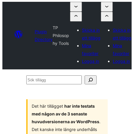
TP
Skicka in
Skicka in
Plugin
Philosop
ett tillägg
ett tillägg
Directory
hy Tools
Mina
Mina
favoriter
favoriter
Logga in
Logga in
Sök
tillägg
Det här tillägget
har inte testats
med någon av de 3 senaste
huvudversionerna av WordPress
.
Det kanske inte längre underhålls