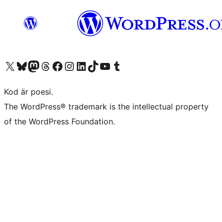
Besök vår X-konto (f.d. Twitter)
Besök vårt Bluesky-konto
Besök vårt Mastodon-konto
Besök vårt Thread-konto
Besök vår Facebook-sida
Besök vårt Instagram-konto
Besök vårt LinkedIn-konto
Besök vårt TikTok-konto
Besök vår YouTube-kanal
Besök vårt Tumblr-konto
Kod är poesi.
The WordPress® trademark is the intellectual property
of the WordPress Foundation.