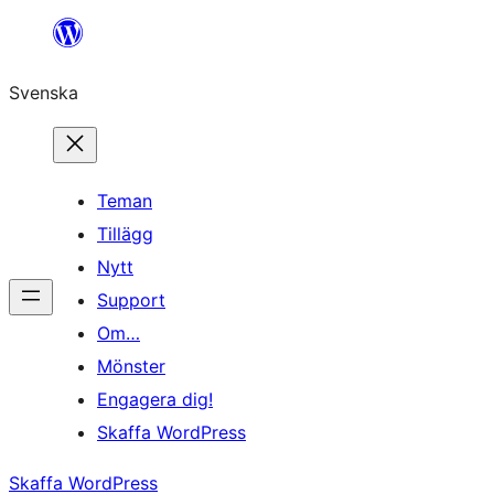
Hoppa
till
Svenska
innehåll
Teman
Tillägg
Nytt
Support
Om…
Mönster
Engagera dig!
Skaffa WordPress
Skaffa WordPress