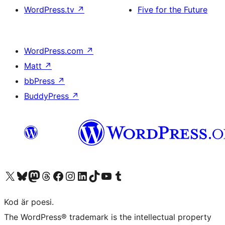
WordPress.tv
↗
Five for the Future
WordPress.com
↗
Matt
↗
bbPress
↗
BuddyPress
↗
Besök vår X-konto (f.d. Twitter)
Besök vårt Bluesky-konto
Besök vårt Mastodon-konto
Besök vårt Thread-konto
Besök vår Facebook-sida
Besök vårt Instagram-konto
Besök vårt LinkedIn-konto
Besök vårt TikTok-konto
Besök vår YouTube-kanal
Besök vårt Tumblr-konto
Kod är poesi.
The WordPress® trademark is the intellectual property