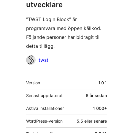
utvecklare
”TWST Login Block” är
programvara med öppen källkod.
Följande personer har bidragit till
detta tillägg.
Bidragande
twst
personer
Meta
Version
1.0.1
Senast uppdaterat
6 år
sedan
Aktiva installationer
1 000+
WordPress-version
5.5 eller senare