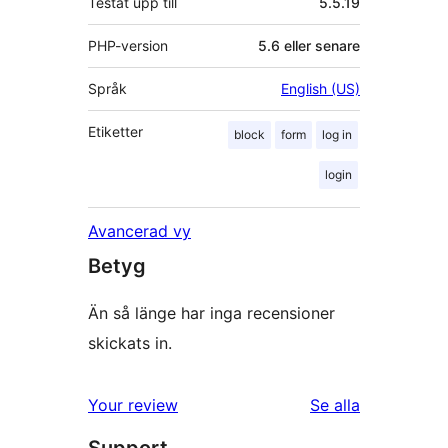
Testat upp till
5.5.19
PHP-version
5.6 eller senare
Språk
English (US)
Etiketter
block
form
log in
login
Avancerad vy
Betyg
Än så länge har inga recensioner
skickats in.
Your review
Se alla
recensioner