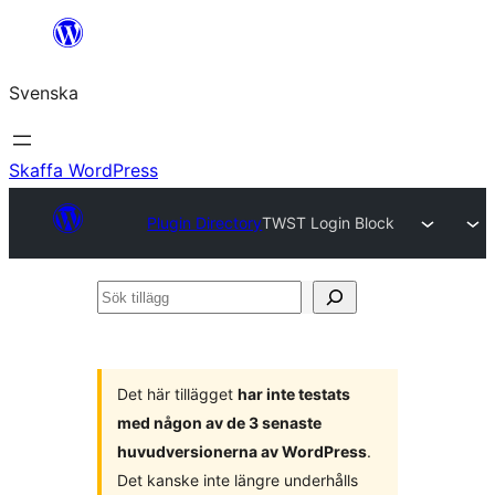
Hoppa
till
Svenska
innehåll
Skaffa WordPress
Plugin Directory
TWST Login Block
Sök
tillägg
Det här tillägget
har inte testats
med någon av de 3 senaste
huvudversionerna av WordPress
.
Det kanske inte längre underhålls