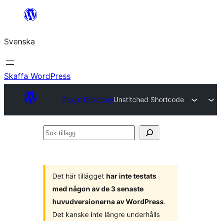
Hoppa
till
Svenska
innehåll
Skaffa WordPress
Plugin Directory
Unstitched Shortcode
Sök
tillägg
Det här tillägget
har inte testats
med någon av de 3 senaste
huvudversionerna av WordPress
.
Det kanske inte längre underhålls