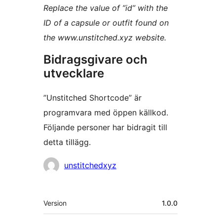
Replace the value of ”id” with the
ID of a capsule or outfit found on
the www.unstitched.xyz website.
Bidragsgivare och
utvecklare
”Unstitched Shortcode” är
programvara med öppen källkod.
Följande personer har bidragit till
detta tillägg.
Bidragande
unstitchedxyz
personer
Meta
Version
1.0.0