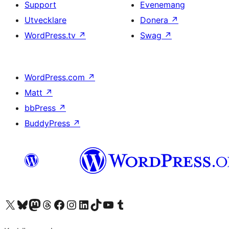
Support
Evenemang
Utvecklare
Donera
↗
WordPress.tv
↗
Swag
↗
WordPress.com
↗
Matt
↗
bbPress
↗
BuddyPress
↗
Besök vår X-konto (f.d. Twitter)
Besök vårt Bluesky-konto
Besök vårt Mastodon-konto
Besök vårt Thread-konto
Besök vår Facebook-sida
Besök vårt Instagram-konto
Besök vårt LinkedIn-konto
Besök vårt TikTok-konto
Besök vår YouTube-kanal
Besök vårt Tumblr-konto