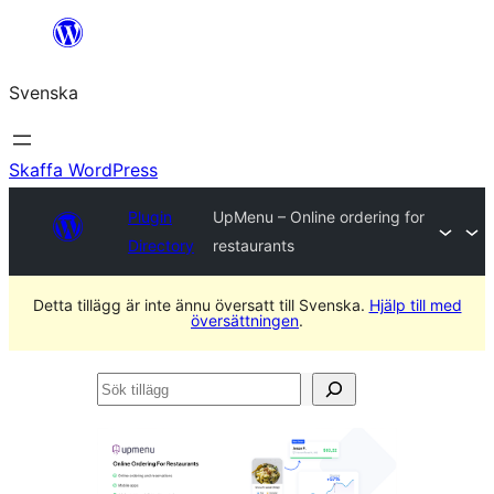
Hoppa
till
Svenska
innehåll
Skaffa WordPress
Plugin
UpMenu – Online ordering for
Directory
restaurants
Detta tillägg är inte ännu översatt till Svenska.
Hjälp till med
översättningen
.
Sök
tillägg