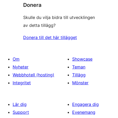
Donera
Skulle du vilja bidra till utvecklingen
av detta tillägg?
Donera till det här tillägget
Om
Showcase
Nyheter
Teman
Webbhotell (hosting)
Tillägg
Integritet
Mönster
Lär dig
Engagera dig
Support
Evenemang