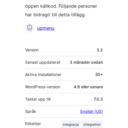
öppen källkod. Följande personer
har bidragit till detta tillägg.
Bidragande
upmenu
personer
Meta
Version
3.2
Senast uppdaterat
3 månader
sedan
Aktiva installationer
30+
WordPress-version
4.6 eller senare
Testat upp till
7.0.3
Språk
English (US)
Etiketter
integracja
integration