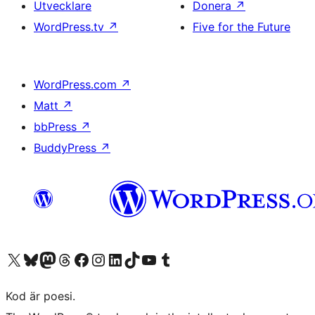
Utvecklare
Donera
↗
WordPress.tv
↗
Five for the Future
WordPress.com
↗
Matt
↗
bbPress
↗
BuddyPress
↗
Besök vår X-konto (f.d. Twitter)
Besök vårt Bluesky-konto
Besök vårt Mastodon-konto
Besök vårt Thread-konto
Besök vår Facebook-sida
Besök vårt Instagram-konto
Besök vårt LinkedIn-konto
Besök vårt TikTok-konto
Besök vår YouTube-kanal
Besök vårt Tumblr-konto
Kod är poesi.