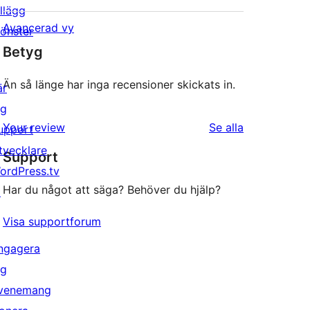
illägg
Avancerad vy
önster
Betyg
Än så länge har inga recensioner skickats in.
är
ig
recensioner
Your review
Se alla
upport
tvecklare
Support
ordPress.tv
Har du något att säga? Behöver du hjälp?
↗
Visa supportforum
ngagera
ig
venemang