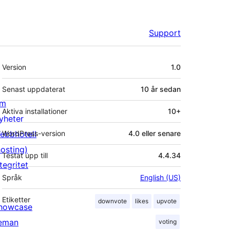
Support
Meta
Version
1.0
Senast uppdaterat
10 år
sedan
m
Aktiva installationer
10+
yheter
ebbhotell
WordPress-version
4.0 eller senare
hosting)
Testat upp till
4.4.34
tegritet
Språk
English (US)
Etiketter
downvote
likes
upvote
howcase
eman
voting