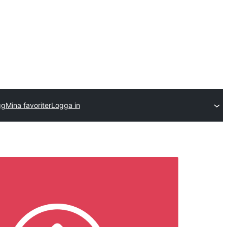
gg
Mina favoriter
Logga in