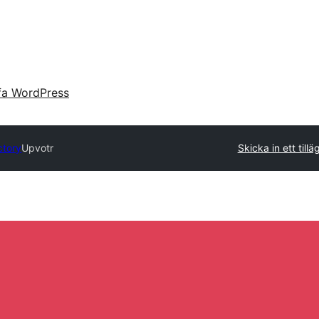
fa WordPress
ctory
Upvotr
Skicka in ett tillä