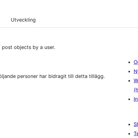
Utveckling
 post objects by a user.
O
N
ande personer har bidragit till detta tillägg.
W
(
In
S
T