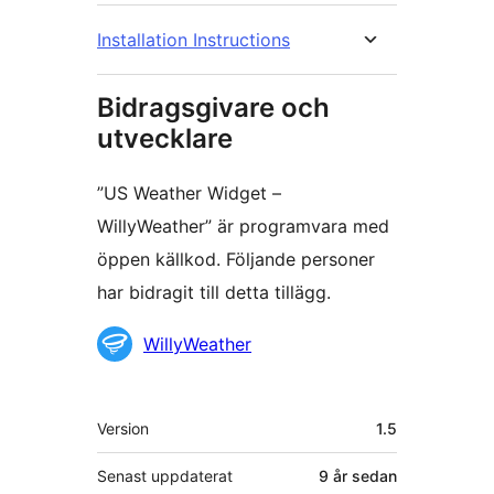
Installation Instructions
Bidragsgivare och
utvecklare
”US Weather Widget –
WillyWeather” är programvara med
öppen källkod. Följande personer
har bidragit till detta tillägg.
Bidragande
WillyWeather
personer
Meta
Version
1.5
Senast uppdaterat
9 år
sedan