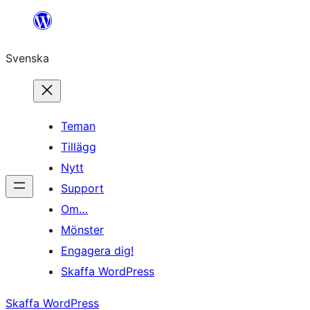
Hoppa
till
Svenska
innehåll
Teman
Tillägg
Nytt
Support
Om…
Mönster
Engagera dig!
Skaffa WordPress
Skaffa WordPress