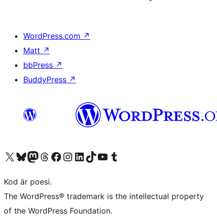
WordPress.com
↗
Matt
↗
bbPress
↗
BuddyPress
↗
Besök vår X-konto (f.d. Twitter)
Besök vårt Bluesky-konto
Besök vårt Mastodon-konto
Besök vårt Thread-konto
Besök vår Facebook-sida
Besök vårt Instagram-konto
Besök vårt LinkedIn-konto
Besök vårt TikTok-konto
Besök vår YouTube-kanal
Besök vårt Tumblr-konto
Kod är poesi.
The WordPress® trademark is the intellectual property
of the WordPress Foundation.