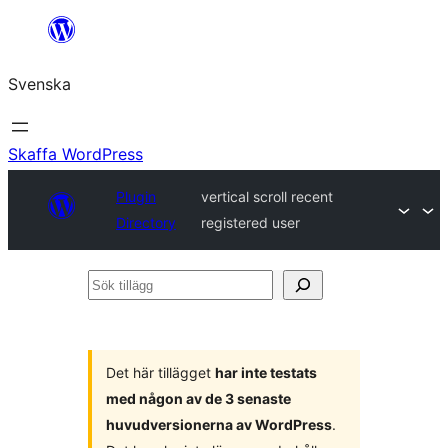
Hoppa
till
Svenska
innehåll
Skaffa WordPress
Plugin
vertical scroll recent
Directory
registered user
Sök
tillägg
Det här tillägget
har inte testats
med någon av de 3 senaste
huvudversionerna av WordPress
.