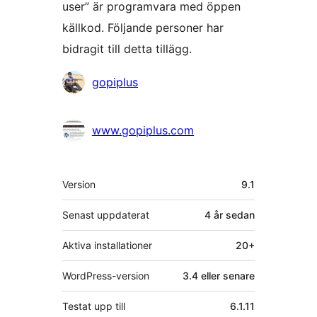
user” är programvara med öppen
källkod. Följande personer har
bidragit till detta tillägg.
Bidragande
gopiplus
personer
www.gopiplus.com
Meta
Version
9.1
Senast uppdaterat
4 år
sedan
Aktiva installationer
20+
WordPress-version
3.4 eller senare
Testat upp till
6.1.11