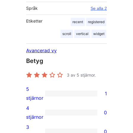
Språk
Se alla 2
Etiketter
recent
registered
scroll
vertical
widget
Avancerad vy
Betyg
3
av 5 stjärnor.
5
1
1
stjärnor
5-
4
0
stjärnig
0
stjärnor
recension
4-
3
0