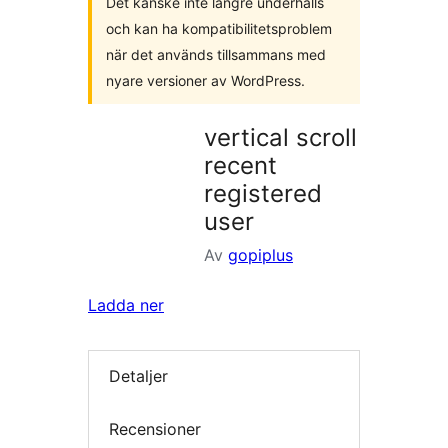
Det kanske inte längre underhålls
och kan ha kompatibilitetsproblem
när det används tillsammans med
nyare versioner av WordPress.
vertical scroll
recent
registered
user
Av
gopiplus
Ladda ner
Detaljer
Recensioner