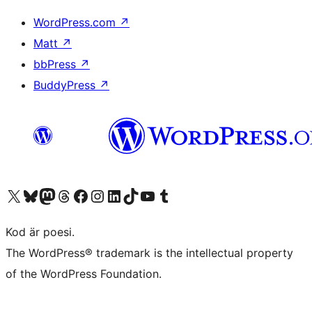
WordPress.com
↗
Matt
↗
bbPress
↗
BuddyPress
↗
Besök vår X-konto (f.d. Twitter)
Besök vårt Bluesky-konto
Besök vårt Mastodon-konto
Besök vårt Thread-konto
Besök vår Facebook-sida
Besök vårt Instagram-konto
Besök vårt LinkedIn-konto
Besök vårt TikTok-konto
Besök vår YouTube-kanal
Besök vårt Tumblr-konto
Kod är poesi.
The WordPress® trademark is the intellectual property
of the WordPress Foundation.