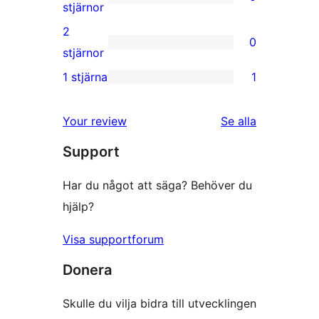
stjärniga
0
stjärnor
recensioner
3-
2
0
stjärniga
0
stjärnor
recensioner
2-
1 stjärna
1
1
stjärniga
1-
recensioner
recensioner
Your review
Se alla
stjärnig
Support
recension
Har du något att säga? Behöver du
hjälp?
Visa supportforum
Donera
Skulle du vilja bidra till utvecklingen