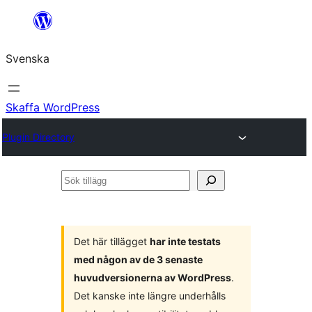
Hoppa
till
Svenska
innehåll
Skaffa WordPress
Plugin Directory
Sök
tillägg
Det här tillägget
har inte testats
med någon av de 3 senaste
huvudversionerna av WordPress
.
Det kanske inte längre underhålls