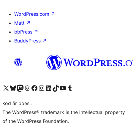
WordPress.com
↗
Matt
↗
bbPress
↗
BuddyPress
↗
Besök vår X-konto (f.d. Twitter)
Besök vårt Bluesky-konto
Besök vårt Mastodon-konto
Besök vårt Thread-konto
Besök vår Facebook-sida
Besök vårt Instagram-konto
Besök vårt LinkedIn-konto
Besök vårt TikTok-konto
Besök vår YouTube-kanal
Besök vårt Tumblr-konto
Kod är poesi.
The WordPress® trademark is the intellectual property
of the WordPress Foundation.