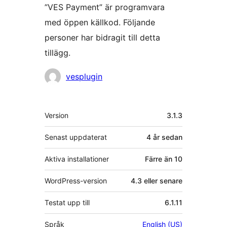
”VES Payment” är programvara
med öppen källkod. Följande
personer har bidragit till detta
tillägg.
Bidragande
vesplugin
personer
Meta
Version
3.1.3
Senast uppdaterat
4 år
sedan
Aktiva installationer
Färre än 10
WordPress-version
4.3 eller senare
Testat upp till
6.1.11
Språk
English (US)