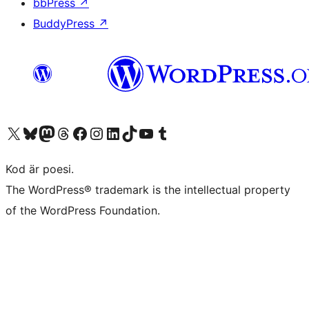
bbPress
↗
BuddyPress
↗
Besök vår X-konto (f.d. Twitter)
Besök vårt Bluesky-konto
Besök vårt Mastodon-konto
Besök vårt Thread-konto
Besök vår Facebook-sida
Besök vårt Instagram-konto
Besök vårt LinkedIn-konto
Besök vårt TikTok-konto
Besök vår YouTube-kanal
Besök vårt Tumblr-konto
Kod är poesi.
The WordPress® trademark is the intellectual property
of the WordPress Foundation.