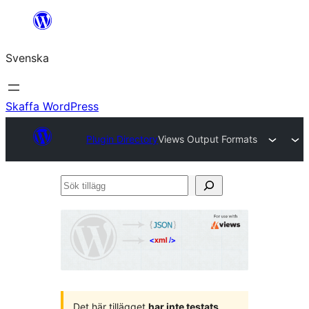
Hoppa
till
Svenska
innehåll
Skaffa WordPress
Plugin Directory
Views Output Formats
Sök
tillägg
Det här tillägget
har inte testats