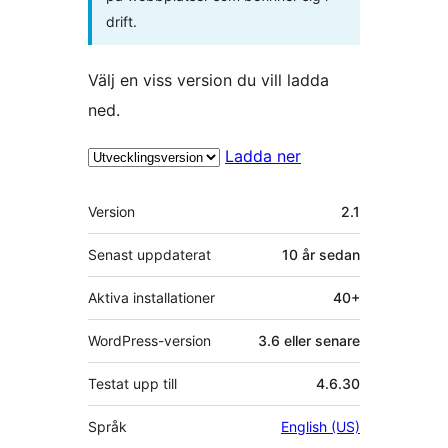
drift.
Välj en viss version du vill ladda
ned.
Ladda ner
Meta
Version
2.1
Senast uppdaterat
10 år
sedan
Aktiva installationer
40+
WordPress-version
3.6 eller senare
Testat upp till
4.6.30
Språk
English (US)