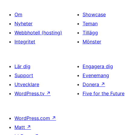
Om
Showcase
Nyheter
Teman
Webbhotell (hosting)
Tillägg
Integritet
Mönster
Lär dig
Engagera dig
Support
Evenemang
Utvecklare
Donera
↗
WordPress.tv
↗
Five for the Future
WordPress.com
↗
Matt
↗