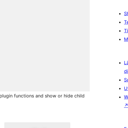
S
T
T
M
L
d
S
U
plugin functions and show or hide child
W