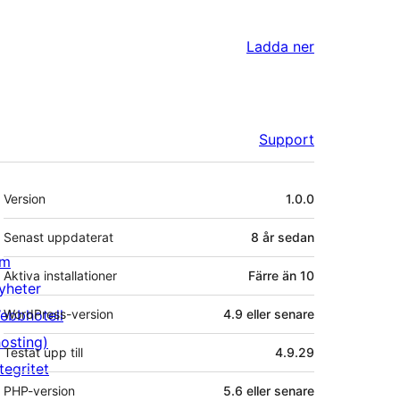
Ladda ner
Support
Meta
Version
1.0.0
Senast uppdaterat
8 år
sedan
m
Aktiva installationer
Färre än 10
yheter
ebbhotell
WordPress-version
4.9 eller senare
hosting)
Testat upp till
4.9.29
tegritet
PHP-version
5.6 eller senare