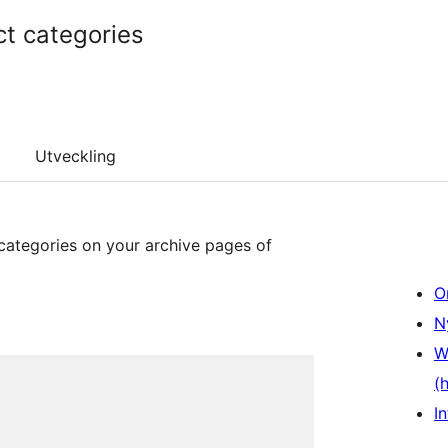
t categories
Utveckling
categories on your archive pages of
O
N
W
(
In