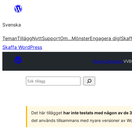
Hoppa
till
Svenska
innehåll
Teman
Tillägg
Nytt
Support
Om…
Mönster
Engagera dig!
Skaf
Skaffa WordPress
Plugin Directory
VVBC
Sök
tillägg
Det här tillägget
har inte testats med någon av de
det används tillsammans med nyare versioner av W