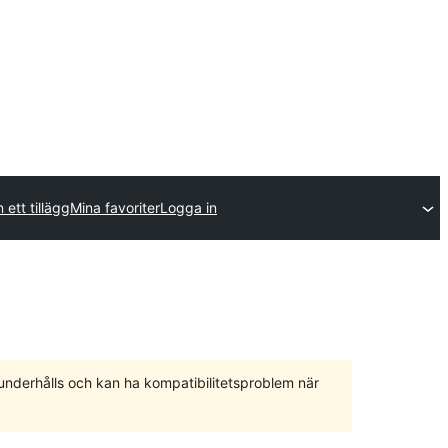
 ett tillägg
Mina favoriter
Logga in
 underhålls och kan ha kompatibilitetsproblem när