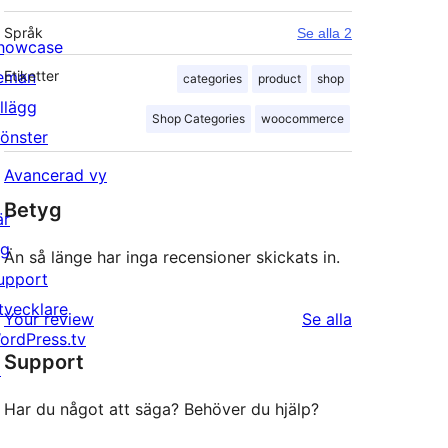
Språk
Se alla 2
howcase
eman
Etiketter
categories
product
shop
illägg
Shop Categories
woocommerce
önster
Avancerad vy
Betyg
är
ig
Än så länge har inga recensioner skickats in.
upport
tvecklare
recensioner
Your review
Se alla
ordPress.tv
Support
↗
Har du något att säga? Behöver du hjälp?