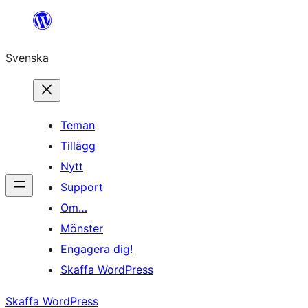
Hoppa
till
Svenska
innehåll
Teman
Tillägg
Nytt
Support
Om…
Mönster
Engagera dig!
Skaffa WordPress
Skaffa WordPress