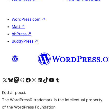
WordPress.com
↗
Matt
↗
bbPress
↗
BuddyPress
↗
Besök vår X-konto (f.d. Twitter)
Besök vårt Bluesky-konto
Besök vårt Mastodon-konto
Besök vårt Thread-konto
Besök vår Facebook-sida
Besök vårt Instagram-konto
Besök vårt LinkedIn-konto
Besök vårt TikTok-konto
Besök vår YouTube-kanal
Besök vårt Tumblr-konto
Kod är poesi.
The WordPress® trademark is the intellectual property
of the WordPress Foundation.