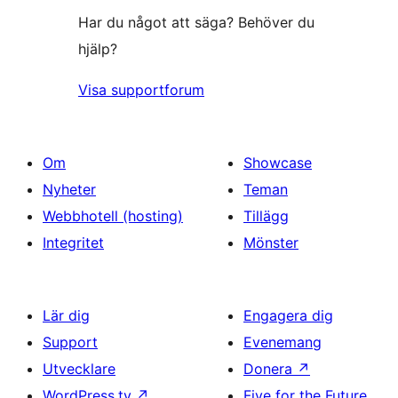
Har du något att säga? Behöver du
hjälp?
Visa supportforum
Om
Showcase
Nyheter
Teman
Webbhotell (hosting)
Tillägg
Integritet
Mönster
Lär dig
Engagera dig
Support
Evenemang
Utvecklare
Donera
↗
WordPress.tv
↗
Five for the Future