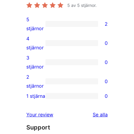
5
av 5 stjärnor.
5
2
2
stjärnor
5-
4
0
stjärniga
0
stjärnor
recensioner
4-
3
0
stjärniga
0
stjärnor
recensioner
3-
2
0
stjärniga
0
stjärnor
recensioner
2-
1 stjärna
0
0
stjärniga
1-
recensioner
recensioner
Your review
Se alla
stjärniga
Support
recensioner