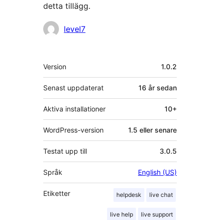
detta tillägg.
Bidragande
level7
personer
Meta
Version
1.0.2
Senast uppdaterat
16 år
sedan
Aktiva installationer
10+
WordPress-version
1.5 eller senare
Testat upp till
3.0.5
Språk
English (US)
Etiketter
helpdesk
live chat
live help
live support