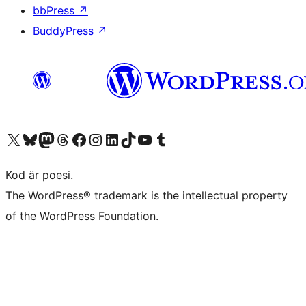
bbPress
↗
BuddyPress
↗
Besök vår X-konto (f.d. Twitter)
Besök vårt Bluesky-konto
Besök vårt Mastodon-konto
Besök vårt Thread-konto
Besök vår Facebook-sida
Besök vårt Instagram-konto
Besök vårt LinkedIn-konto
Besök vårt TikTok-konto
Besök vår YouTube-kanal
Besök vårt Tumblr-konto
Kod är poesi.
The WordPress® trademark is the intellectual property
of the WordPress Foundation.