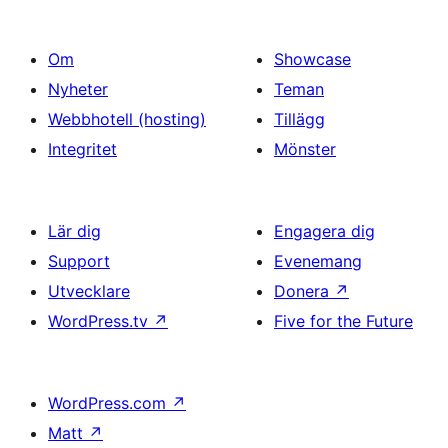
Om
Showcase
Nyheter
Teman
Webbhotell (hosting)
Tillägg
Integritet
Mönster
Lär dig
Engagera dig
Support
Evenemang
Utvecklare
Donera
↗
WordPress.tv
↗
Five for the Future
WordPress.com
↗
Matt
↗