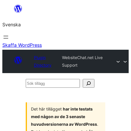
Hoppa
till
Svenska
innehåll
Skaffa WordPress
Plugin
WebsiteChat.net Live
Directory
Support
Sök
tillägg
Det här tillägget
har inte testats
med någon av de 3 senaste
huvudversionerna av WordPress
.