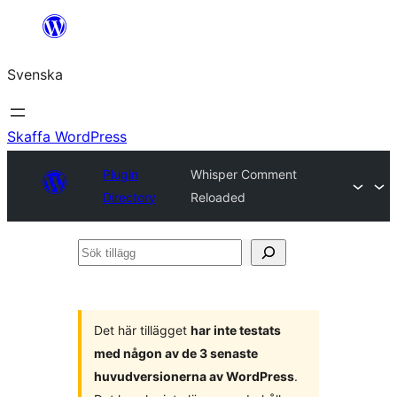
Hoppa
till
Svenska
innehåll
Skaffa WordPress
Plugin
Whisper Comment
Directory
Reloaded
Sök
tillägg
Det här tillägget
har inte testats
med någon av de 3 senaste
huvudversionerna av WordPress
.