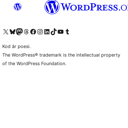
Besök vår X-konto (f.d. Twitter)
Besök vårt Bluesky-konto
Besök vårt Mastodon-konto
Besök vårt Thread-konto
Besök vår Facebook-sida
Besök vårt Instagram-konto
Besök vårt LinkedIn-konto
Besök vårt TikTok-konto
Besök vår YouTube-kanal
Besök vårt Tumblr-konto
Kod är poesi.
The WordPress® trademark is the intellectual property
of the WordPress Foundation.