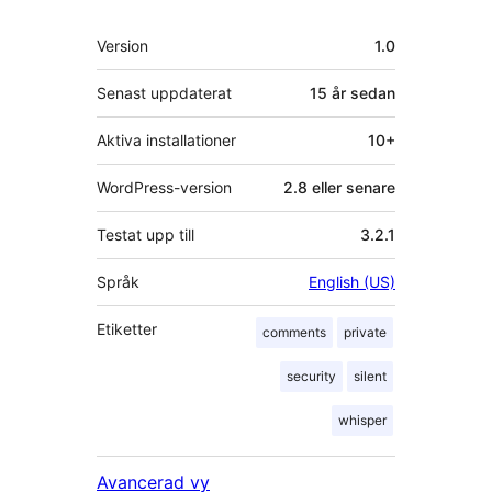
Meta
Version
1.0
Senast uppdaterat
15 år
sedan
Aktiva installationer
10+
WordPress-version
2.8 eller senare
Testat upp till
3.2.1
Språk
English (US)
Etiketter
comments
private
security
silent
whisper
Avancerad vy