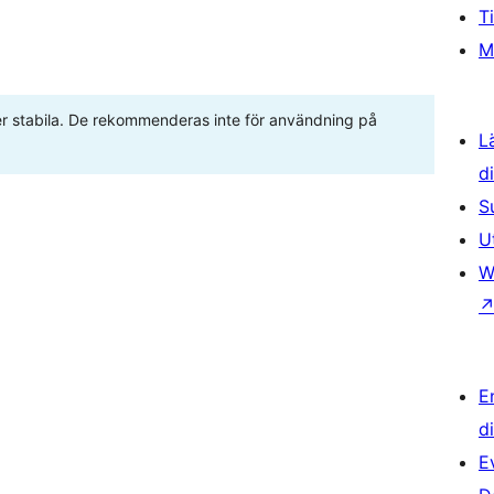
T
M
ller stabila. De rekommenderas inte för användning på
L
d
S
U
W
E
d
E