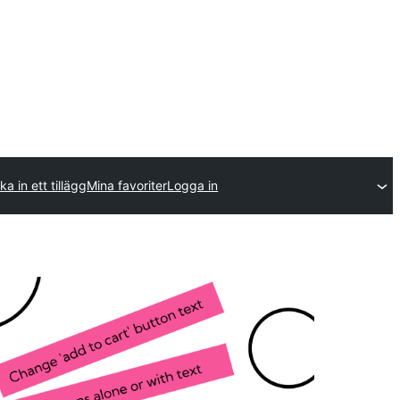
ka in ett tillägg
Mina favoriter
Logga in