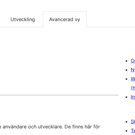
Utveckling
Avancerad vy
O
N
W
(
In
S
 användare och utvecklare. De finns här för
T