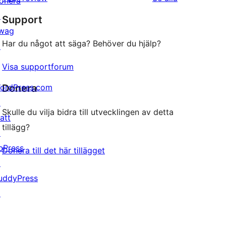
onera
stjärnig
↗
Support
recension
wag
Har du något att säga? Behöver du hjälp?
↗
Visa supportforum
ordPress.com
Donera
↗
Skulle du vilja bidra till utvecklingen av detta
att
tillägg?
↗
bPress
Donera till det här tillägget
↗
uddyPress
↗