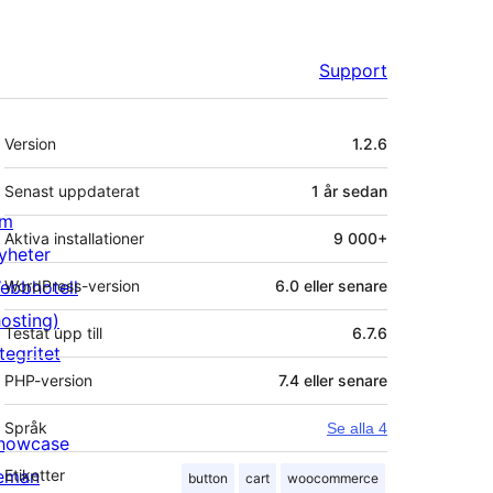
Support
Meta
Version
1.2.6
Senast uppdaterat
1 år
sedan
m
Aktiva installationer
9 000+
yheter
ebbhotell
WordPress-version
6.0 eller senare
hosting)
Testat upp till
6.7.6
tegritet
PHP-version
7.4 eller senare
Språk
Se alla 4
howcase
eman
Etiketter
button
cart
woocommerce