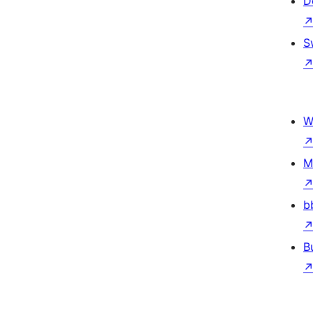
D
S
W
M
b
B