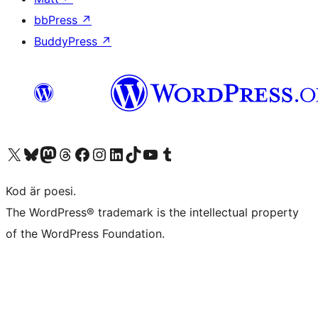
bbPress
↗
BuddyPress
↗
Besök vår X-konto (f.d. Twitter)
Besök vårt Bluesky-konto
Besök vårt Mastodon-konto
Besök vårt Thread-konto
Besök vår Facebook-sida
Besök vårt Instagram-konto
Besök vårt LinkedIn-konto
Besök vårt TikTok-konto
Besök vår YouTube-kanal
Besök vårt Tumblr-konto
Kod är poesi.
The WordPress® trademark is the intellectual property
of the WordPress Foundation.