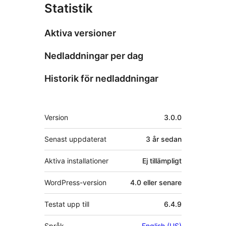
Statistik
Aktiva versioner
Nedladdningar per dag
Historik för nedladdningar
Meta
Version
3.0.0
Senast uppdaterat
3 år
sedan
Aktiva installationer
Ej tillämpligt
WordPress-version
4.0 eller senare
Testat upp till
6.4.9
Språk
English (US)