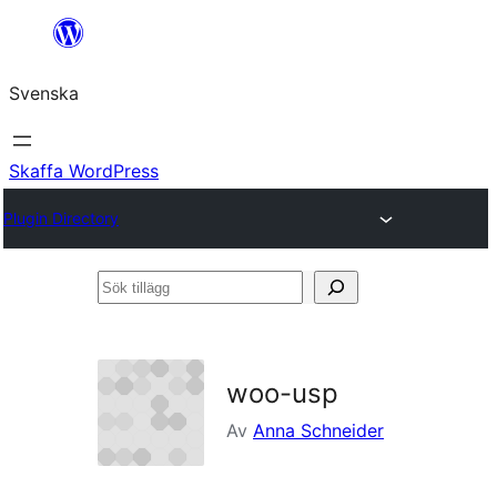
Hoppa
till
Svenska
innehåll
Skaffa WordPress
Plugin Directory
Sök
tillägg
woo-usp
Av
Anna Schneider