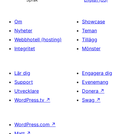
Om
Showcase
Nyheter
Teman
Webbhotell (hosting)
Tillägg
Integritet
Mönster
Lär dig
Engagera dig
Support
Evenemang
Utvecklare
Donera
↗
WordPress.tv
↗
Swag
↗
WordPress.com
↗
Matt
↗