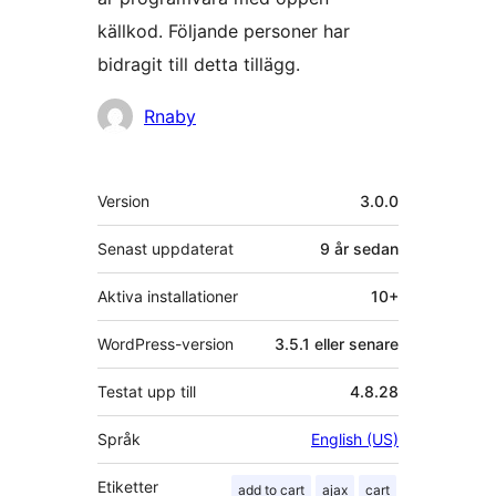
källkod. Följande personer har
bidragit till detta tillägg.
Bidragande
Rnaby
personer
Meta
Version
3.0.0
Senast uppdaterat
9 år
sedan
Aktiva installationer
10+
WordPress-version
3.5.1 eller senare
Testat upp till
4.8.28
Språk
English (US)
Etiketter
add to cart
ajax
cart