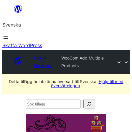
Hoppa
till
Svenska
innehåll
Skaffa WordPress
Plugin
WooCom Add Multiple
Directory
Products
Detta tillägg är inte ännu översatt till Svenska.
Hjälp till med
översättningen
.
Sök
tillägg