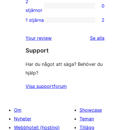
2
0
stjärniga
0
stjärnor
recensioner
2-
1 stjärna
2
2
stjärniga
1-
recensioner
Your review
Se alla
stjärniga
recensioner
Support
recensioner
Har du något att säga? Behöver du
hjälp?
Visa supportforum
Om
Showcase
Nyheter
Teman
Webbhotell (hosting)
Tillägg