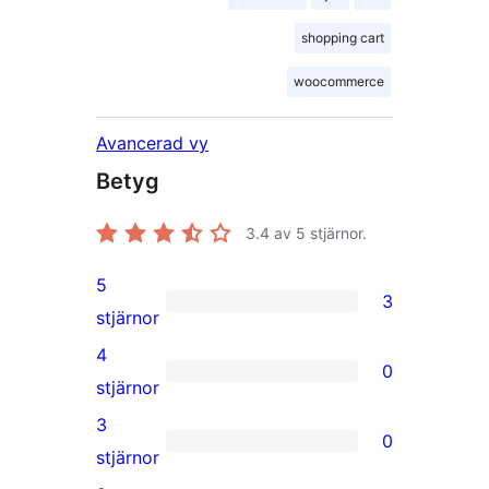
shopping cart
woocommerce
Avancerad vy
Betyg
3.4
av 5 stjärnor.
5
3
3
stjärnor
5-
4
0
stjärniga
0
stjärnor
recensioner
4-
3
0
stjärniga
0
stjärnor
recensioner
3-