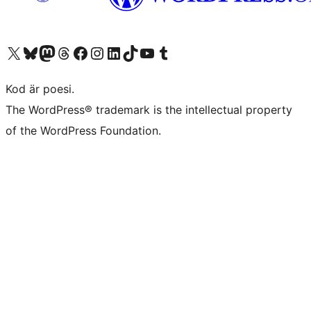
Besök vår X-konto (f.d. Twitter)
Besök vårt Bluesky-konto
Besök vårt Mastodon-konto
Besök vårt Thread-konto
Besök vår Facebook-sida
Besök vårt Instagram-konto
Besök vårt LinkedIn-konto
Besök vårt TikTok-konto
Besök vår YouTube-kanal
Besök vårt Tumblr-konto
Kod är poesi.
The WordPress® trademark is the intellectual property
of the WordPress Foundation.