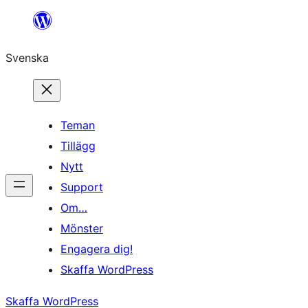
Hoppa
till
Svenska
innehåll
Teman
Tillägg
Nytt
Support
Om…
Mönster
Engagera dig!
Skaffa WordPress
Skaffa WordPress