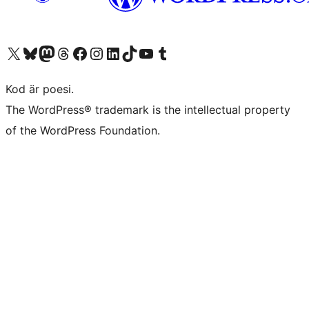
Besök vår X-konto (f.d. Twitter)
Besök vårt Bluesky-konto
Besök vårt Mastodon-konto
Besök vårt Thread-konto
Besök vår Facebook-sida
Besök vårt Instagram-konto
Besök vårt LinkedIn-konto
Besök vårt TikTok-konto
Besök vår YouTube-kanal
Besök vårt Tumblr-konto
Kod är poesi.
The WordPress® trademark is the intellectual property
of the WordPress Foundation.