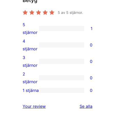
Betyg
5
av 5 stjärnor.
5
1
1
stjärnor
5-
4
0
stjärnig
0
stjärnor
recension
4-
3
0
stjärniga
0
stjärnor
recensioner
3-
2
0
stjärniga
0
stjärnor
recensioner
2-
1 stjärna
0
0
stjärniga
1-
recensioner
Your review
Se alla
stjärniga
recensioner