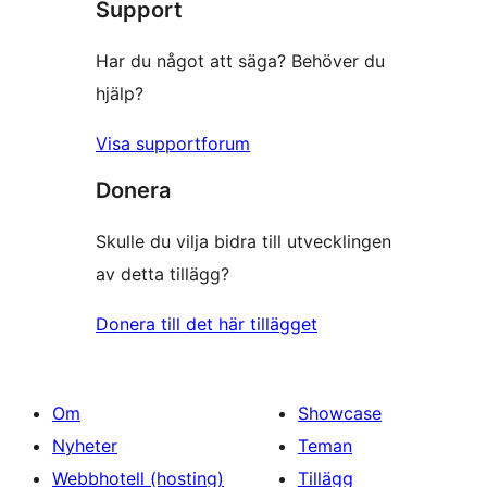
Support
recensioner
Har du något att säga? Behöver du
hjälp?
Visa supportforum
Donera
Skulle du vilja bidra till utvecklingen
av detta tillägg?
Donera till det här tillägget
Om
Showcase
Nyheter
Teman
Webbhotell (hosting)
Tillägg