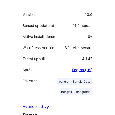
personer
Meta
Version
13.0
Senast uppdaterat
11 år
sedan
Aktiva installationer
10+
WordPress-version
3.1.1 eller senare
Testat upp till
4.1.42
Språk
English (US)
Etiketter
bangla
Bangla Date
Bengali
bongabdo
Avancerad vy