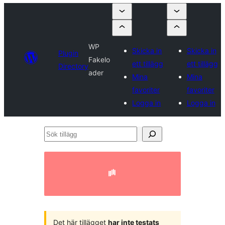
WP
Skicka in
Skicka in
Plugin
Fakelo
ett tillägg
ett tillägg
Directory
ader
Mina
Mina
favoriter
favoriter
Logga in
Logga in
Sök
tillägg
Det här tillägget
har inte testats