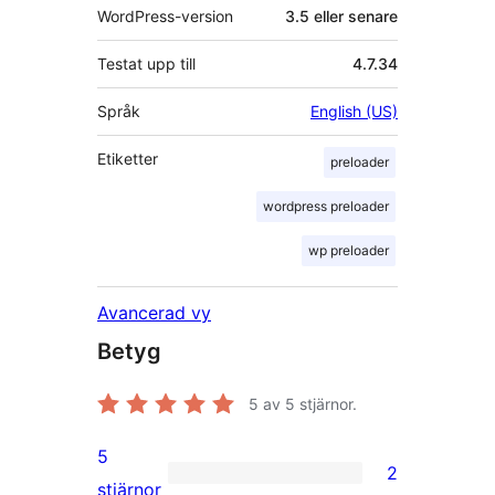
WordPress-version
3.5 eller senare
Testat upp till
4.7.34
Språk
English (US)
Etiketter
preloader
wordpress preloader
wp preloader
Avancerad vy
Betyg
5
av 5 stjärnor.
5
2
2
stjärnor