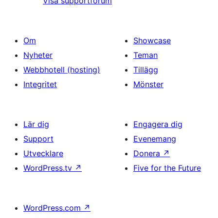
Visa supportforum
Om
Showcase
Nyheter
Teman
Webbhotell (hosting)
Tillägg
Integritet
Mönster
Lär dig
Engagera dig
Support
Evenemang
Utvecklare
Donera
↗
WordPress.tv
↗
Five for the Future
WordPress.com
↗