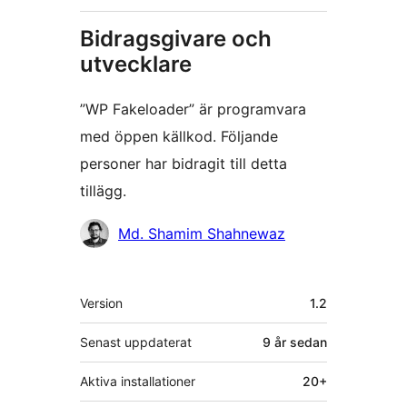
Bidragsgivare och
utvecklare
”WP Fakeloader” är programvara
med öppen källkod. Följande
personer har bidragit till detta
tillägg.
Bidragande
Md. Shamim Shahnewaz
personer
Meta
Version
1.2
Senast uppdaterat
9 år
sedan
Aktiva installationer
20+