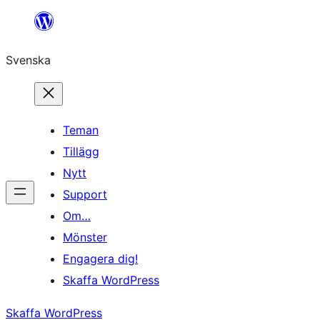
Hoppa
till
Svenska
innehåll
Teman
Tillägg
Nytt
Support
Om…
Mönster
Engagera dig!
Skaffa WordPress
Skaffa WordPress