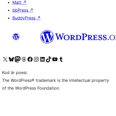
Matt
↗
bbPress
↗
BuddyPress
↗
Besök vår X-konto (f.d. Twitter)
Besök vårt Bluesky-konto
Besök vårt Mastodon-konto
Besök vårt Thread-konto
Besök vår Facebook-sida
Besök vårt Instagram-konto
Besök vårt LinkedIn-konto
Besök vårt TikTok-konto
Besök vår YouTube-kanal
Besök vårt Tumblr-konto
Kod är poesi.
The WordPress® trademark is the intellectual property
of the WordPress Foundation.