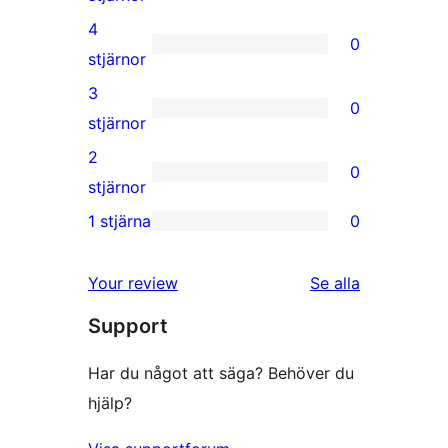
5-
4
0
stjärniga
0
stjärnor
recensioner
4-
3
0
stjärniga
0
stjärnor
recensioner
3-
2
0
stjärniga
0
stjärnor
recensioner
2-
1 stjärna
0
0
stjärniga
1-
recensioner
Your review
Se alla
stjärniga
recensioner
Support
recensioner
Har du något att säga? Behöver du
hjälp?