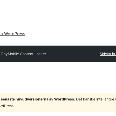
fa WordPress
 PayMobile Content Locker
Skicka in 
 3 senaste huvudversionerna av WordPress
. Det kanske inte längre
ordPress.