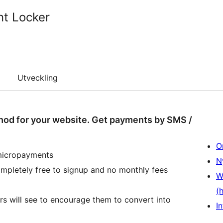
t Locker
Utveckling
od for your website. Get payments by SMS /
O
 micropayments
N
pletely free to signup and no monthly fees
W
(
rs will see to encourage them to convert into
In