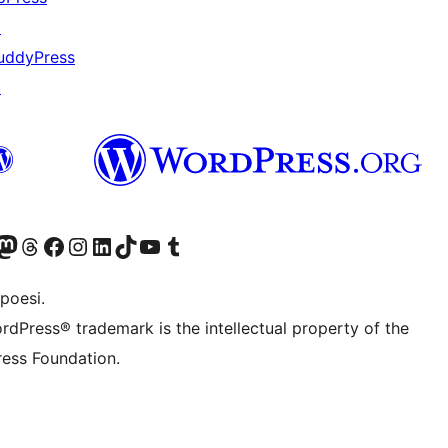
↗
uddyPress
↗
f.d. Twitter)
Bluesky-konto
sök vårt Mastodon-konto
Besök vårt Thread-konto
Besök vår Facebook-sida
Besök vårt Instagram-konto
Besök vårt LinkedIn-konto
Besök vårt TikTok-konto
Besök vår YouTube-kanal
Besök vårt Tumblr-konto
poesi.
rdPress® trademark is the intellectual property of the
ess Foundation.