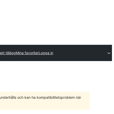
ett tillägg
Mina favoriter
Logga in
 underhålls och kan ha kompatibilitetsproblem när