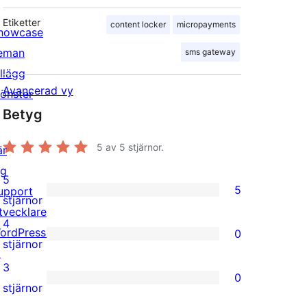
Etiketter
content locker
micropayments
howcase
eman
sms gateway
illägg
Avancerad vy
önster
Betyg
5
av 5 stjärnor.
är
ig
5
5
upport
5
stjärnor
tvecklare
5-
4
ordPress.tv
0
stjärniga
0
stjärnor
↗
recensioner
4-
3
0
stjärniga
0
stjärnor
recensioner