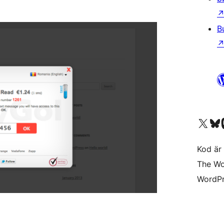
B
Besök vår X-konto (
Besök vårt 
Be
Kod är 
The Wo
WordPr