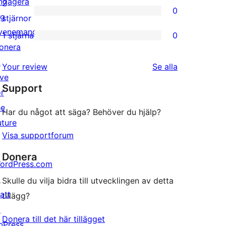
3-
ngagera
2
0
stjärniga
ig
0
stjärnor
recensioner
venemang
2-
1 stjärna
0
0
onera
stjärniga
1-
↗
recensioner
recensioner
Your review
Se alla
stjärniga
ive
Support
recensioner
or
he
Har du något att säga? Behöver du hjälp?
uture
Visa supportforum
Donera
ordPress.com
↗
Skulle du vilja bidra till utvecklingen av detta
att
tillägg?
↗
Donera till det här tillägget
bPress