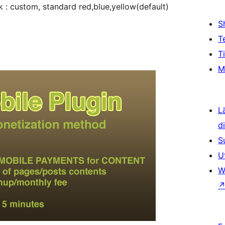
ck : custom, standard red,blue,yellow(default)
S
T
T
M
L
d
S
U
W