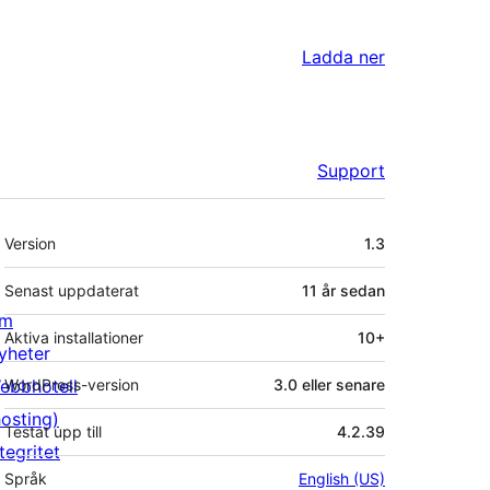
Ladda ner
Support
Meta
Version
1.3
Senast uppdaterat
11 år
sedan
m
Aktiva installationer
10+
yheter
ebbhotell
WordPress-version
3.0 eller senare
hosting)
Testat upp till
4.2.39
tegritet
Språk
English (US)