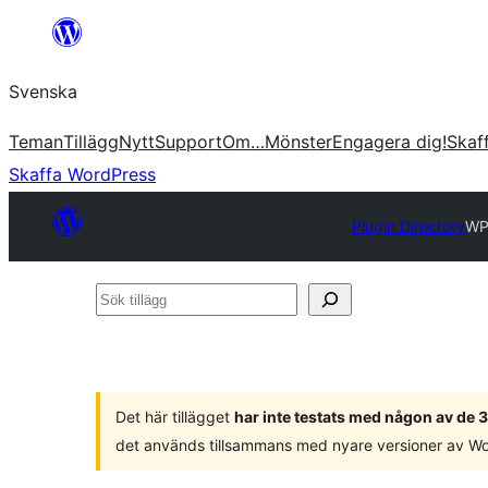
Hoppa
till
Svenska
innehåll
Teman
Tillägg
Nytt
Support
Om…
Mönster
Engagera dig!
Skaf
Skaffa WordPress
Plugin Directory
WP
Sök
tillägg
Det här tillägget
har inte testats med någon av de
det används tillsammans med nyare versioner av W