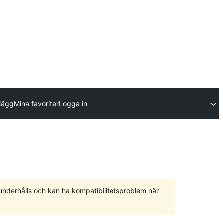
llägg
Mina favoriter
Logga in
 underhålls och kan ha kompatibilitetsproblem när