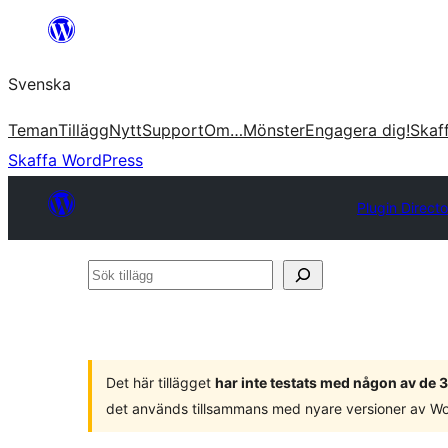
Hoppa
till
Svenska
innehåll
Teman
Tillägg
Nytt
Support
Om…
Mönster
Engagera dig!
Skaf
Skaffa WordPress
Plugin Directo
Sök
tillägg
Det här tillägget
har inte testats med någon av de
det används tillsammans med nyare versioner av W