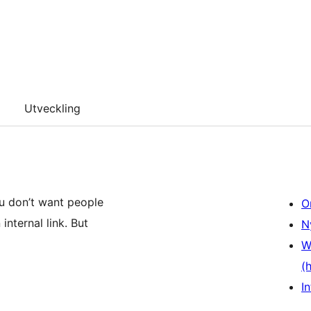
Utveckling
ou don’t want people
O
internal link. But
N
W
(
In