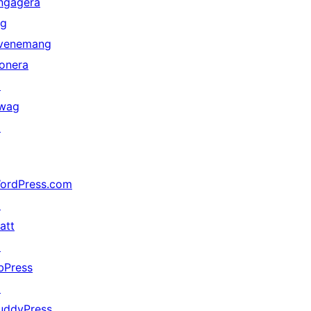
ngagera
ig
venemang
onera
↗
wag
↗
ordPress.com
↗
att
↗
bPress
↗
uddyPress