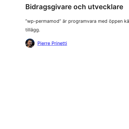
Bidragsgivare och utvecklare
”wp-permamod” är programvara med öppen källko
tillägg.
Bidragande
Pierre Prinetti
personer