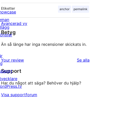
Etiketter
anchor
permalink
howcase
eman
Avancerad vy
illägg
Betyg
önster
Än så länge har inga recensioner skickats in.
är
recensioner
Your review
Se alla
ig
Support
upport
tvecklare
Har du något att säga? Behöver du hjälp?
ordPress.tv
↗
Visa supportforum