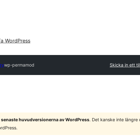
fa WordPress
ry
wp-permamod
Skicka in ett ti
 3 senaste huvudversionerna av WordPress
. Det kanske inte längre
ordPress.