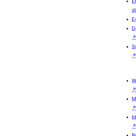
E
d
E
D
S
W
M
b
B