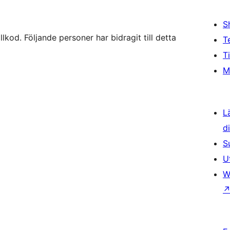
S
d. Följande personer har bidragit till detta
T
T
M
L
d
S
U
W