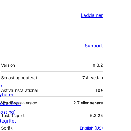
Ladda ner
Support
Meta
Version
0.3.2
Senast uppdaterat
7 år
sedan
m
Aktiva installationer
10+
yheter
ebbhotell
WordPress-version
2.7 eller senare
hosting)
Testat upp till
5.2.25
tegritet
Språk
English (US)