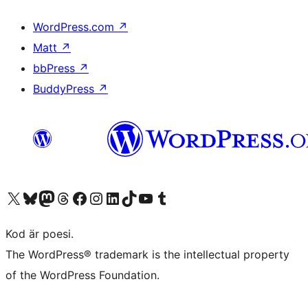
WordPress.com
↗
Matt
↗
bbPress
↗
BuddyPress
↗
Besök vår X-konto (f.d. Twitter)
Besök vårt Bluesky-konto
Besök vårt Mastodon-konto
Besök vårt Thread-konto
Besök vår Facebook-sida
Besök vårt Instagram-konto
Besök vårt LinkedIn-konto
Besök vårt TikTok-konto
Besök vår YouTube-kanal
Besök vårt Tumblr-konto
Kod är poesi.
The WordPress® trademark is the intellectual property
of the WordPress Foundation.