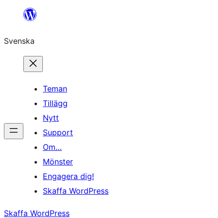
Hoppa
till
Svenska
innehåll
Teman
Tillägg
Nytt
Support
Om…
Mönster
Engagera dig!
Skaffa WordPress
Skaffa WordPress