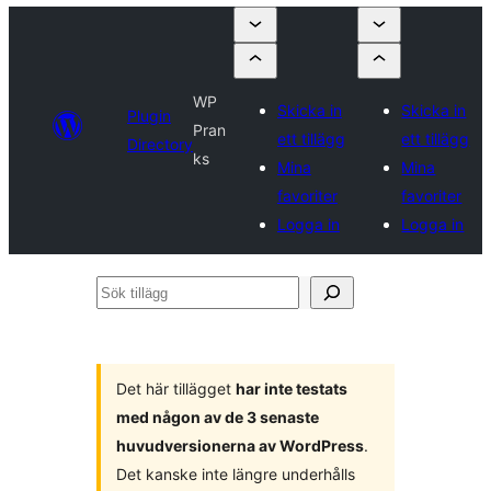
WP
Skicka in
Skicka in
Plugin
Pran
ett tillägg
ett tillägg
Directory
ks
Mina
Mina
favoriter
favoriter
Logga in
Logga in
Sök
tillägg
Det här tillägget
har inte testats
med någon av de 3 senaste
huvudversionerna av WordPress
.
Det kanske inte längre underhålls