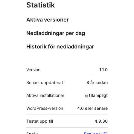
Statistik
Aktiva versioner
Nedladdningar per dag
Historik för nedladdningar
Meta
Version
1.1.0
Senast uppdaterat
8 år
sedan
Aktiva installationer
Ej tillämpligt
WordPress-version
4.6 eller senare
Testat upp till
4.9.30
Språk
English (US)