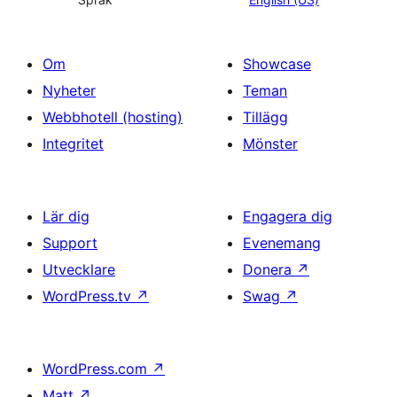
Om
Showcase
Nyheter
Teman
Webbhotell (hosting)
Tillägg
Integritet
Mönster
Lär dig
Engagera dig
Support
Evenemang
Utvecklare
Donera
↗
WordPress.tv
↗
Swag
↗
WordPress.com
↗
Matt
↗