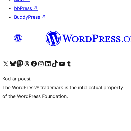
bbPress
↗
BuddyPress
↗
Besök vår X-konto (f.d. Twitter)
Besök vårt Bluesky-konto
Besök vårt Mastodon-konto
Besök vårt Thread-konto
Besök vår Facebook-sida
Besök vårt Instagram-konto
Besök vårt LinkedIn-konto
Besök vårt TikTok-konto
Besök vår YouTube-kanal
Besök vårt Tumblr-konto
Kod är poesi.
The WordPress® trademark is the intellectual property
of the WordPress Foundation.