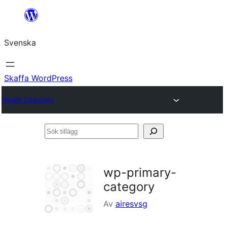
Hoppa
till
Svenska
innehåll
Skaffa WordPress
Plugin Directory
Sök
tillägg
wp-primary-
category
Av
airesvsg