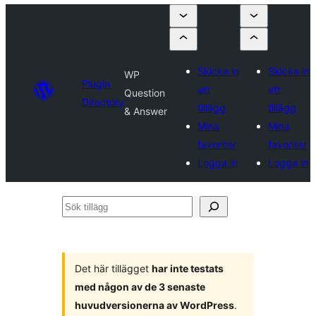
Skicka in
Skicka in
WP
Plugin
ett
ett
Question
Directory
tillägg
tillägg
& Answer
Mina
Mina
favoriter
favoriter
Logga in
Logga in
Sök
tillägg
Det här tillägget
har inte testats
med någon av de 3 senaste
huvudversionerna av WordPress
.