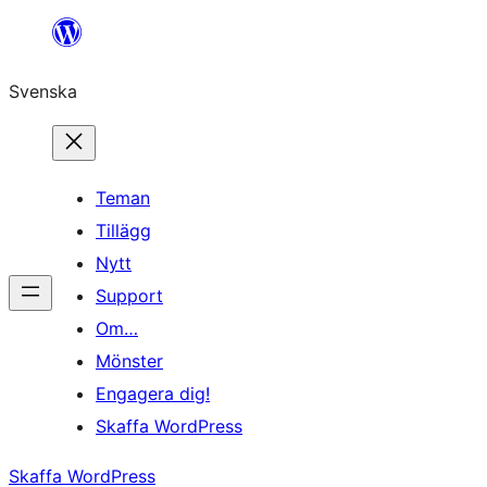
Hoppa
till
Svenska
innehåll
Teman
Tillägg
Nytt
Support
Om…
Mönster
Engagera dig!
Skaffa WordPress
Skaffa WordPress