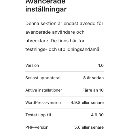
Avancerade
inställningar
Denna sektion är endast avsedd för
avancerade användare och
utvecklare. De finns här för
testnings- och utbildningsändamål.
Meta
Version
1.0
Senast uppdaterat
8 år
sedan
Aktiva installationer
Färre än 10
WordPress-version
4.9.8 eller senare
Testat upp till
4.9.30
PHP-version
5.6 eller senare