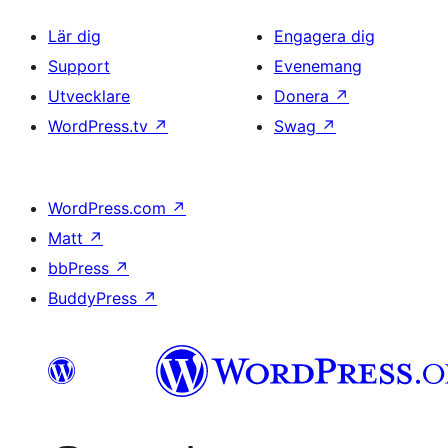
Lär dig
Engagera dig
Support
Evenemang
Utvecklare
Donera
↗
WordPress.tv
↗
Swag
↗
WordPress.com
↗
Matt
↗
bbPress
↗
BuddyPress
↗