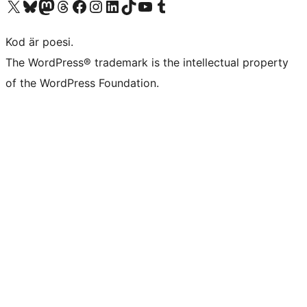
Besök vår X-konto (f.d. Twitter)
Besök vårt Bluesky-konto
Besök vårt Mastodon-konto
Besök vårt Thread-konto
Besök vår Facebook-sida
Besök vårt Instagram-konto
Besök vårt LinkedIn-konto
Besök vårt TikTok-konto
Besök vår YouTube-kanal
Besök vårt Tumblr-konto
Kod är poesi.
The WordPress® trademark is the intellectual property
of the WordPress Foundation.