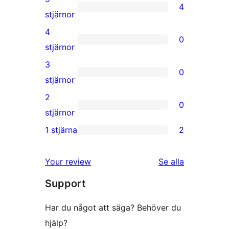
4
4
stjärnor
5-
4
0
stjärniga
0
stjärnor
recensioner
4-
3
0
stjärniga
0
stjärnor
recensioner
3-
2
0
stjärniga
0
stjärnor
recensioner
2-
1 stjärna
2
2
stjärniga
1-
recensioner
recensioner
Your review
Se alla
stjärniga
Support
recensioner
Har du något att säga? Behöver du
hjälp?