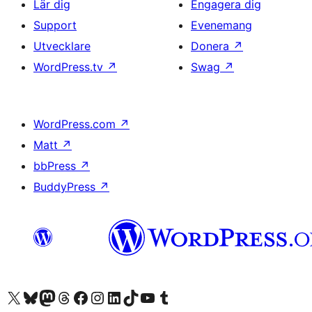
Lär dig
Engagera dig
Support
Evenemang
Utvecklare
Donera
↗
WordPress.tv
↗
Swag
↗
WordPress.com
↗
Matt
↗
bbPress
↗
BuddyPress
↗
Besök vår X-konto (f.d. Twitter)
Besök vårt Bluesky-konto
Besök vårt Mastodon-konto
Besök vårt Thread-konto
Besök vår Facebook-sida
Besök vårt Instagram-konto
Besök vårt LinkedIn-konto
Besök vårt TikTok-konto
Besök vår YouTube-kanal
Besök vårt Tumblr-konto