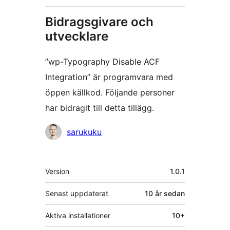
Bidragsgivare och
utvecklare
”wp-Typography Disable ACF
Integration” är programvara med
öppen källkod. Följande personer
har bidragit till detta tillägg.
Bidragande
sarukuku
personer
Meta
Version
1.0.1
Senast uppdaterat
10 år
sedan
Aktiva installationer
10+