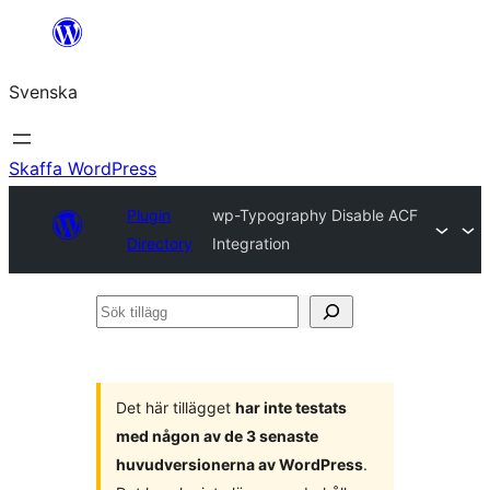
Hoppa
till
Svenska
innehåll
Skaffa WordPress
Plugin
wp-Typography Disable ACF
Directory
Integration
Sök
tillägg
Det här tillägget
har inte testats
med någon av de 3 senaste
huvudversionerna av WordPress
.