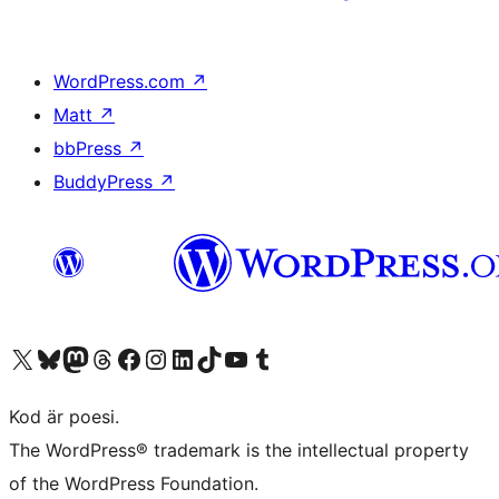
WordPress.com
↗
Matt
↗
bbPress
↗
BuddyPress
↗
Besök vår X-konto (f.d. Twitter)
Besök vårt Bluesky-konto
Besök vårt Mastodon-konto
Besök vårt Thread-konto
Besök vår Facebook-sida
Besök vårt Instagram-konto
Besök vårt LinkedIn-konto
Besök vårt TikTok-konto
Besök vår YouTube-kanal
Besök vårt Tumblr-konto
Kod är poesi.
The WordPress® trademark is the intellectual property
of the WordPress Foundation.