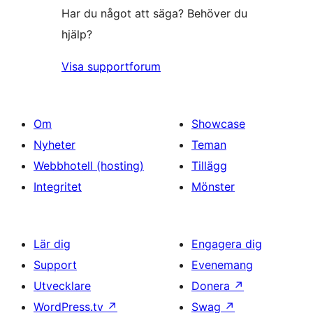
Har du något att säga? Behöver du
hjälp?
Visa supportforum
Om
Showcase
Nyheter
Teman
Webbhotell (hosting)
Tillägg
Integritet
Mönster
Lär dig
Engagera dig
Support
Evenemang
Utvecklare
Donera
↗
WordPress.tv
↗
Swag
↗