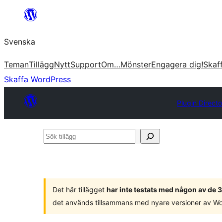
Hoppa
till
Svenska
innehåll
Teman
Tillägg
Nytt
Support
Om…
Mönster
Engagera dig!
Skaf
Skaffa WordPress
Plugin Direct
Sök
tillägg
Det här tillägget
har inte testats med någon av de
det används tillsammans med nyare versioner av W