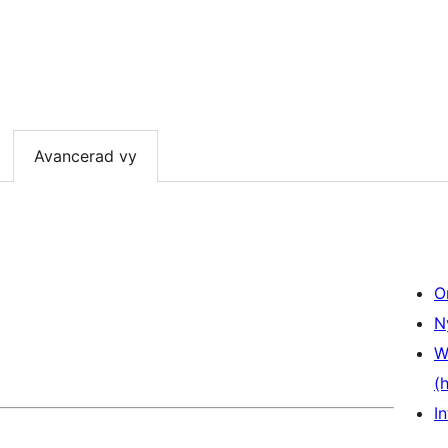
Avancerad vy
O
N
W
(
In