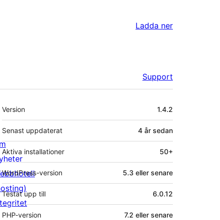
Ladda ner
Support
Meta
Version
1.4.2
Senast uppdaterat
4 år
sedan
m
Aktiva installationer
50+
yheter
ebbhotell
WordPress-version
5.3 eller senare
hosting)
Testat upp till
6.0.12
tegritet
PHP-version
7.2 eller senare