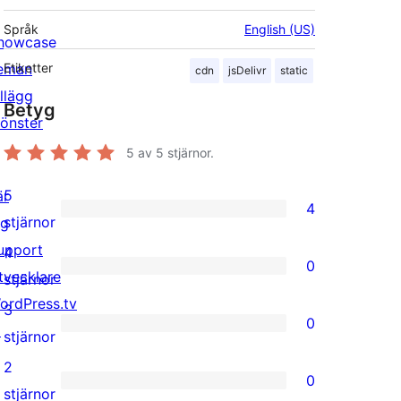
Språk
English (US)
howcase
eman
Etiketter
cdn
jsDelivr
static
illägg
Betyg
önster
5
av 5 stjärnor.
5
är
4
4
stjärnor
ig
5-
upport
4
0
stjärniga
tvecklare
0
stjärnor
recensioner
ordPress.tv
4-
3
0
↗
stjärniga
0
stjärnor
recensioner
3-
2
0
stjärniga
0
stjärnor