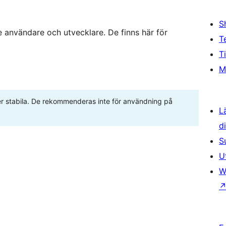
S
 användare och utvecklare. De finns här för
T
T
M
ller stabila. De rekommenderas inte för användning på
L
d
S
U
W