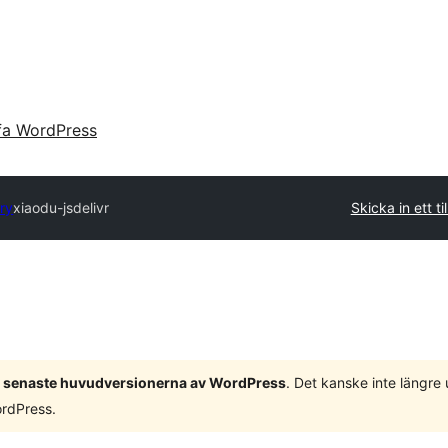
fa WordPress
ory
xiaodu-jsdelivr
Skicka in ett ti
 3 senaste huvudversionerna av WordPress
. Det kanske inte längre
ordPress.