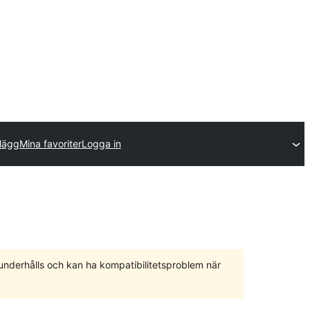
llägg
Mina favoriter
Logga in
 underhålls och kan ha kompatibilitetsproblem när