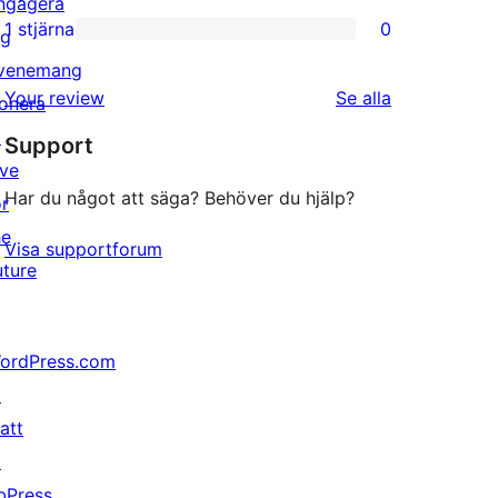
ngagera
recensioner
2-
1 stjärna
0
ig
0
stjärniga
venemang
1-
recensioner
recensioner
Your review
Se alla
onera
stjärniga
↗
Support
recensioner
ive
Har du något att säga? Behöver du hjälp?
or
he
Visa supportforum
uture
ordPress.com
↗
att
↗
bPress