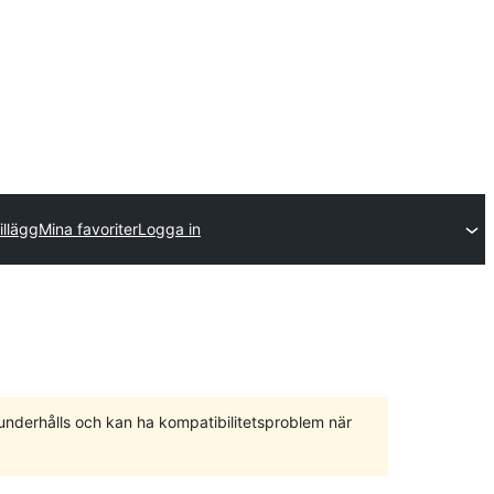
illägg
Mina favoriter
Logga in
 underhålls och kan ha kompatibilitetsproblem när