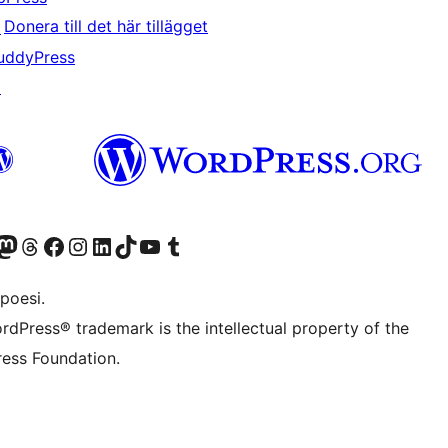
Donera till det här tillägget
↗
uddyPress
↗
f.d. Twitter)
Bluesky-konto
sök vårt Mastodon-konto
Besök vårt Thread-konto
Besök vår Facebook-sida
Besök vårt Instagram-konto
Besök vårt LinkedIn-konto
Besök vårt TikTok-konto
Besök vår YouTube-kanal
Besök vårt Tumblr-konto
poesi.
rdPress® trademark is the intellectual property of the
ess Foundation.