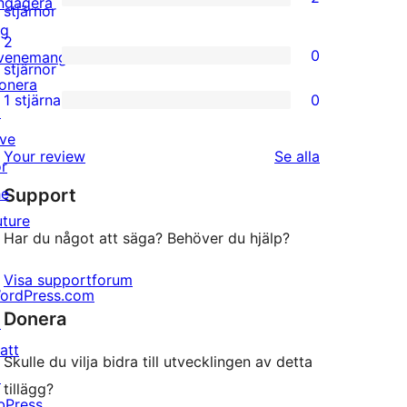
ngagera
stjärniga
2
stjärnor
ig
recensioner
3-
2
0
venemang
stjärniga
0
stjärnor
onera
recensioner
2-
1 stjärna
0
↗
0
stjärniga
ive
1-
recensioner
recensioner
Your review
Se alla
or
stjärniga
he
Support
recensioner
uture
Har du något att säga? Behöver du hjälp?
Visa supportforum
ordPress.com
Donera
↗
att
Skulle du vilja bidra till utvecklingen av detta
↗
tillägg?
bPress