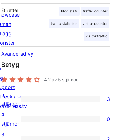
Etiketter
blog stats
traffic counter
howcase
eman
traffic statistics
visitor counter
illägg
visitor traffic
önster
Avancerad vy
Betyg
är
ig
4.2
av 5 stjärnor.
upport
5
tvecklare
3
3
stjärnor
ordPress.tv
5-
4
↗
0
stjärniga
0
stjärnor
recensioner
4-
3
2