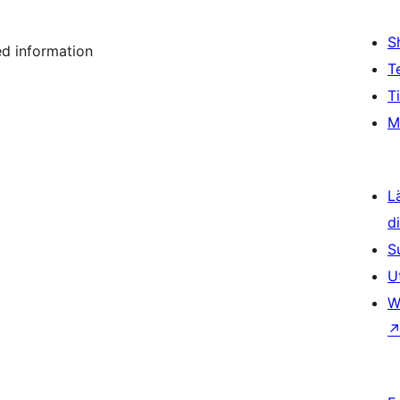
S
red information
T
T
M
L
d
S
U
W