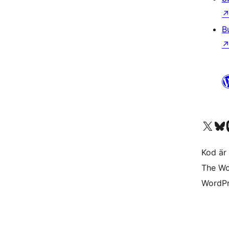
B
Besök vår X-konto (
Besök vårt 
Be
Kod är 
The Wo
WordPr