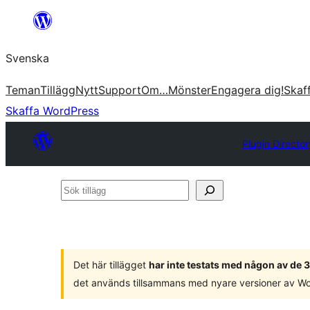
Hoppa
till
Svenska
innehåll
Teman
Tillägg
Nytt
Support
Om…
Mönster
Engagera dig!
Skaf
Skaffa WordPress
Plugin Director
Sök
tillägg
Det här tillägget
har inte testats med någon av de
det används tillsammans med nyare versioner av W