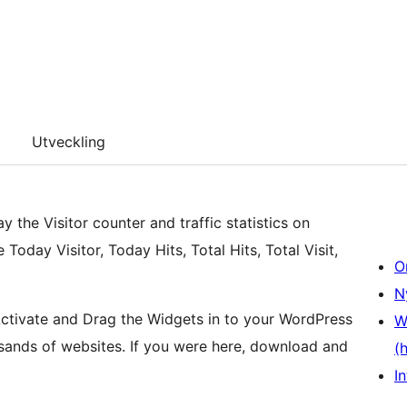
Utveckling
y the Visitor counter and traffic statistics on
oday Visitor, Today Hits, Total Hits, Total Visit,
O
N
 Activate and Drag the Widgets in to your WordPress
W
ousands of websites. If you were here, download and
(
In