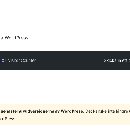
fa WordPress
y
XT Visitor Counter
Skicka in ett t
 3 senaste huvudversionerna av WordPress
. Det kanske inte längre
ordPress.