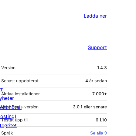
Ladda ner
Support
Meta
Version
1.4.3
Senast uppdaterat
4 år
sedan
m
Aktiva installationer
7 000+
yheter
ebbhotell
WordPress-version
3.0.1 eller senare
hosting)
Testat upp till
6.1.10
tegritet
Språk
Se alla 9