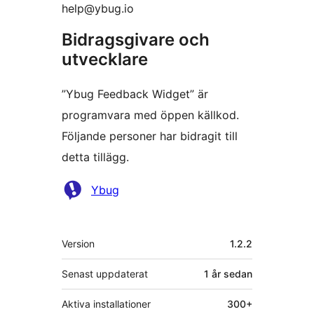
help@ybug.io
Bidragsgivare och
utvecklare
”Ybug Feedback Widget” är
programvara med öppen källkod.
Följande personer har bidragit till
detta tillägg.
Bidragande
Ybug
personer
Meta
Version
1.2.2
Senast uppdaterat
1 år
sedan
Aktiva installationer
300+