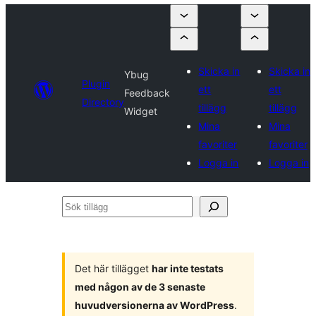
Skicka in
Skicka in
Ybug
Plugin
ett
ett
Feedback
Directory
tillägg
tillägg
Widget
Mina
Mina
favoriter
favoriter
Logga in
Logga in
Sök
tillägg
Det här tillägget
har inte testats
med någon av de 3 senaste
huvudversionerna av WordPress
.