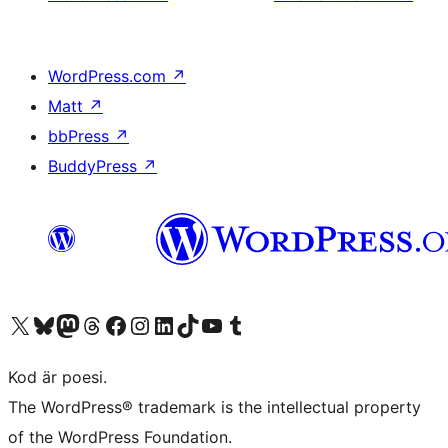
WordPress.com
↗
Matt
↗
bbPress
↗
BuddyPress
↗
Besök vår X-konto (f.d. Twitter)
Besök vårt Bluesky-konto
Besök vårt Mastodon-konto
Besök vårt Thread-konto
Besök vår Facebook-sida
Besök vårt Instagram-konto
Besök vårt LinkedIn-konto
Besök vårt TikTok-konto
Besök vår YouTube-kanal
Besök vårt Tumblr-konto
Kod är poesi.
The WordPress® trademark is the intellectual property
of the WordPress Foundation.