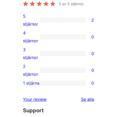
5
av 5 stjärnor.
5
2
2
stjärnor
5-
4
0
stjärniga
0
stjärnor
recensioner
4-
3
0
stjärniga
0
stjärnor
recensioner
3-
2
0
stjärniga
0
stjärnor
recensioner
2-
1 stjärna
0
0
stjärniga
1-
recensioner
recensioner
Your review
Se alla
stjärniga
Support
recensioner