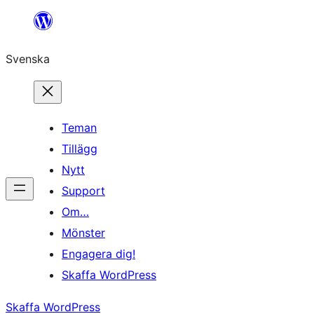
Hoppa
till
Svenska
innehåll
Teman
Tillägg
Nytt
Support
Om…
Mönster
Engagera dig!
Skaffa WordPress
Skaffa WordPress