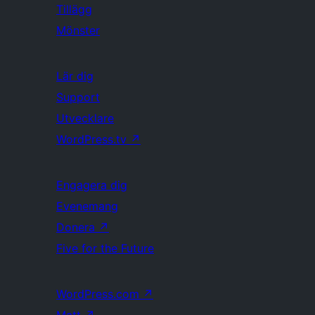
Tillägg
Mönster
Lär dig
Support
Utvecklare
WordPress.tv
↗
Engagera dig
Evenemang
Donera
↗
Five for the Future
WordPress.com
↗