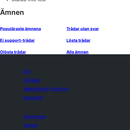
Ämnen
Populäraste ämnena
Trådar utan svar
Ej support-trådar
Lösta trådar
Olösta trådar
Alla ämnen
Om
Nyheter
Webbhotell (hosting)
Integritet
Showcase
Teman