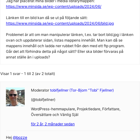
Jag har placerat mina bilder i media librarymappen:
https://www.minsida.se/wp-content/uploads/2024/06/
Länken till en bild kan då se ut på följande sätt:
https://www.minsida.se/wp-content/uploads/2024/06/bild.jpg
Problemet är att om man manipulerar länken, t.ex. tar bort bild.jpg i länken
ovan och uppdaterar sidan, listas mappens innehåll. Man kan då se
mappens innehåll och ladda ner rubbet från den med ett ftp program.
Går det att förhindra detta på något sätt? Eller ska bilder förvaras på
annat ställe än i uploads?
Visar 1 svar - 1 till 2 (av 2 totalt)
Moderator
tobifjellner (Tor-Bjorn “Tobi” Fjellner)
(@tobifjellner)
WordPress-hemmapulare, Projektledare, Författare,
Översättare och Vänlig Själ
för 2 år, 2 månader sedan
Hej
@bozze