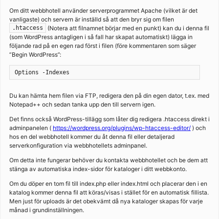
Om ditt webbhotell använder serverprogrammet Apache (vilket är det
vanligaste) och servern är inställd så att den bryr sig om filen
(Notera att filnamnet börjar med en punkt) kan du i denna fil
.htaccess
(som WordPress antagligen i så fall har skapat automatiskt) lägga in
följande rad på en egen rad först i filen (före kommentaren som säger
”Begin WordPress”:
Options -Indexes
Du kan hämta hem filen via FTP, redigera den på din egen dator, t.ex. med
Notepad++ och sedan tanka upp den till servern igen.
Det finns också WordPress-tillägg som låter dig redigera .htaccess direkt i
adminpanelen (
https://wordpress.org/plugins/wp-htaccess-editor/
) och
hos en del webbhotell kommer du åt denna fil eller detaljerad
serverkonfiguration via webbhotellets adminpanel.
Om detta inte fungerar behöver du kontakta webbhotellet och be dem att
stänga av automatiska index-sidor för kataloger i ditt webbkonto.
Om du döper en tom fil till index.php eller index.html och placerar den i en
katalog kommer denna fil att köras/visas i stället för en automatisk fillista.
Men just för uploads är det obekvämt då nya kataloger skapas för varje
månad i grundinställningen.