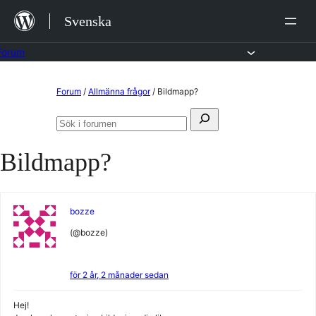
Hoppa
Svenska
till
innehåll
Forum
Hoppa
Forum
/
Allmänna frågor
/
Bildmapp?
till
Sök
innehållet
Sök
efter:
i
Bildmapp?
forumen
bozze
(@bozze)
för 2 år, 2 månader sedan
Hej!