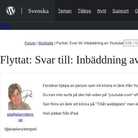
Hoppa
Svenska
Teman
Tillägg
Nytt
Support
O
till
innehåll
Forum
Hoppa
Sök
Forum
/
Multisite
/
Flyttat: Svar till: Inbäddning av Youtube
till
efter:
Flyttat: Svar till: Inbäddning 
innehållet
Försöker hjälpa en person som vill klistra in länk från Yo
Du kan inte surfa på den här sidan på ”youtube.com” e
Sen finns en länk att klicka på ”Tillåt webbplats” men d
Hon jobbar från iPad.
pia@pianyberg.
se
(@piapianybergse)