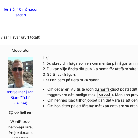
för 8 år, 10 månader
sedan
Visar 1 svar (av 1 totalt)
Moderator
Hej.
1. Du skrev din fråga som en kommentar på någon annnas t
2. Du kan vilja ändra ditt publika namn för att få mindr
3. Så till sakfrågan.
Det kan bero på flera olika saker:
Om det är en Multisite (och du har faktiskt postat dit
tobifjellner (Tor-
taggar vara oåtkomliga (t.ex.
). Man kan prov
embed
Bjorn “Tobi”
Om hennes Ipad tillhör jobbet kan det vara så att d
Fjellner)
Om hon sitter på ett företagsnät kan det vara så att
(@tobifjellner)
WordPress-
hemmapulare,
Projektledare,