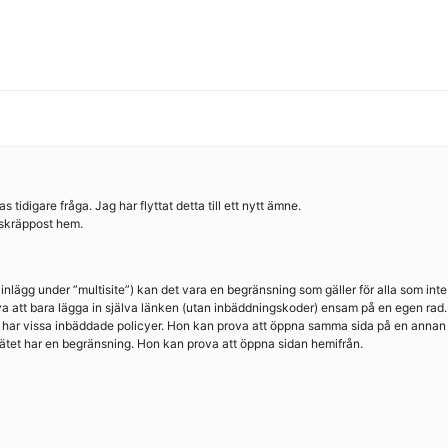
idigare fråga. Jag har flyttat detta till ett nytt ämne.
e skräppost hem.
t inlägg under ”multisite”) kan det vara en begränsning som gäller för alla som int
a att bara lägga in själva länken (utan inbäddningskoder) ensam på en egen rad.
en har vissa inbäddade policyer. Hon kan prova att öppna samma sida på en annan
 nätet har en begränsning. Hon kan prova att öppna sidan hemifrån.