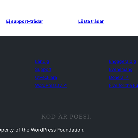
Ej support-trådar
Lösta trådar
Lär dig
Engagera dig
Support
Evenemang
Utvecklare
Donera
↗
WordPress.tv
↗
Five for the F
KOD ÄR POESI.
operty of the WordPress Foundation.