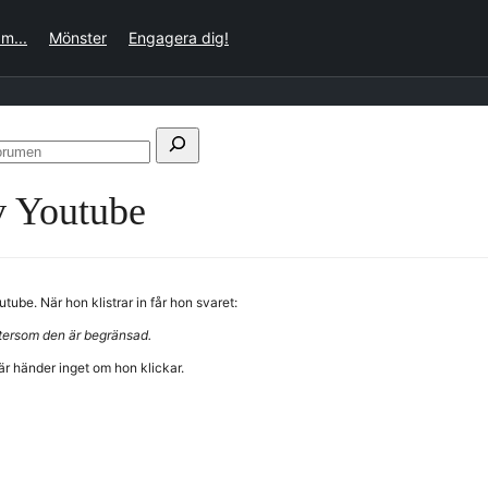
m...
Mönster
Engagera dig!
Sök
i
av Youtube
forumen
utube. När hon klistrar in får hon svaret:
ftersom den är begränsad.
är händer inget om hon klickar.