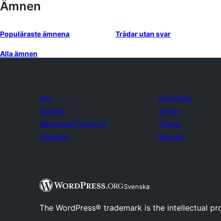
Ämnen
Populäraste ämnena
Trådar utan svar
Alla ämnen
Om
Showcase
Nyheter
Teman
Webbhotell (hosting)
Tillägg
Integritet
Mönster
Svenska
The WordPress® trademark is the intellectual pr