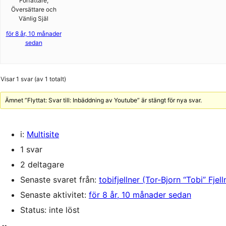
Författare,
Översättare och
Vänlig Själ
för 8 år, 10 månader
sedan
Visar 1 svar (av 1 totalt)
Ämnet ”Flyttat: Svar till: Inbäddning av Youtube” är stängt för nya svar.
i:
Multisite
1 svar
2 deltagare
Senaste svaret från:
tobifjellner (Tor-Bjorn “Tobi” Fjell
Senaste aktivitet:
för 8 år, 10 månader sedan
Status: inte löst