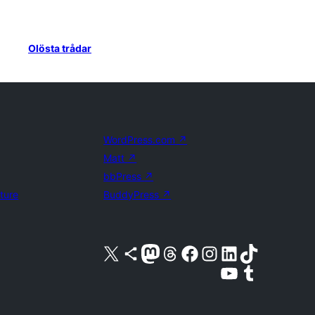
Olösta trådar
WordPress.com
↗
Matt
↗
bbPress
↗
uture
BuddyPress
↗
Besök vår X-konto (f.d. Twitter)
Besök vårt Bluesky-konto
Besök vårt Mastodon-konto
Besök vårt Thread-konto
Besök vår Facebook-sida
Besök vårt Instagram-konto
Besök vårt LinkedIn-konto
Besök vårt TikTok-konto
Besök vår YouTube-kanal
Besök vårt Tumblr-konto