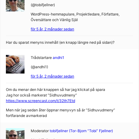
(@tobifjellner)
WordPress-hemmapulare, Projektledare, Författare,
Översättare och Vänlig Själ
för 5 år, 2 månader sedan
Har du sparat menyns innehåll (en knapp längre ned på sidan)?
Trådstartare
andhi1
(@andhi1)
för 5 år, 2 månader sedan
Om du menar den här knappen så har jag klickat på spara
Jag hor också markerat ”Sidhuvudmeny”
https://www.screencast.com/t/32th7Etd
Men när jag sedan åter öppnar menyvyn så är ”Sidhuvudmeny”
fortfarande avmarkerad
Moderator
tobifjellner (Tor-Bjorn “Tobi” Fjellner)