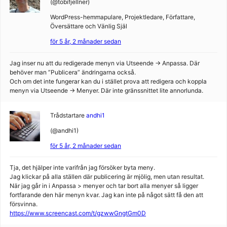
(@tobifjellner)
WordPress-hemmapulare, Projektledare, Författare,
Översättare och Vänlig Själ
för 5 år, 2 månader sedan
Jag inser nu att du redigerade menyn via Utseende → Anpassa. Där
behöver man ”Publicera” ändringarna också.
Och om det inte fungerar kan du i stället prova att redigera och koppla
menyn via Utseende → Menyer. Där inte gränssnittet lite annorlunda.
Trådstartare
andhi1
(@andhi1)
för 5 år, 2 månader sedan
Tja, det hjälper inte varifrån jag försöker byta meny.
Jag klickar på alla ställen där publicering är mjölig, men utan resultat.
När jag går in i Anpassa > menyer och tar bort alla menyer så ligger
fortfarande den här menyn kvar. Jag kan inte på något sätt få den att
försvinna.
https://www.screencast.com/t/gzwwGngtGm0D