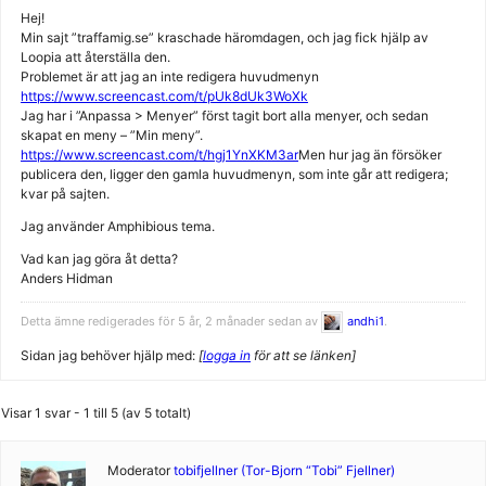
Hej!
Min sajt ”traffamig.se” kraschade häromdagen, och jag fick hjälp av
Loopia att återställa den.
Problemet är att jag an inte redigera huvudmenyn
https://www.screencast.com/t/pUk8dUk3WoXk
Jag har i ”Anpassa > Menyer” först tagit bort alla menyer, och sedan
skapat en meny – ”Min meny”.
https://www.screencast.com/t/hgj1YnXKM3ar
Men hur jag än försöker
publicera den, ligger den gamla huvudmenyn, som inte går att redigera;
kvar på sajten.
Jag använder Amphibious tema.
Vad kan jag göra åt detta?
Anders Hidman
Detta ämne redigerades för 5 år, 2 månader sedan av
andhi1
.
Sidan jag behöver hjälp med:
[
logga in
för att se länken]
Visar 1 svar - 1 till 5 (av 5 totalt)
Moderator
tobifjellner (Tor-Bjorn “Tobi” Fjellner)