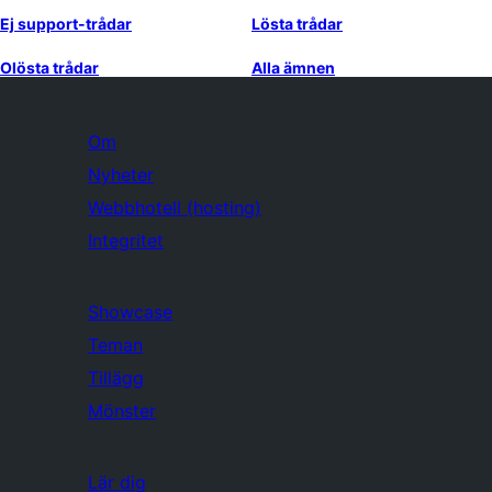
Ej support-trådar
Lösta trådar
Olösta trådar
Alla ämnen
Om
Nyheter
Webbhotell (hosting)
Integritet
Showcase
Teman
Tillägg
Mönster
Lär dig