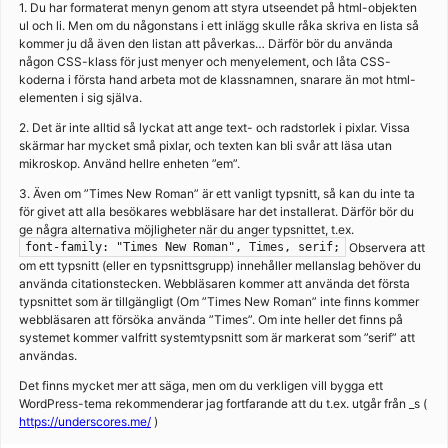
1. Du har formaterat menyn genom att styra utseendet på html-objekten
ul och li. Men om du någonstans i ett inlägg skulle råka skriva en lista så
kommer ju då även den listan att påverkas… Därför bör du använda
någon CSS-klass för just menyer och menyelement, och låta CSS-
koderna i första hand arbeta mot de klassnamnen, snarare än mot html-
elementen i sig själva.
2. Det är inte alltid så lyckat att ange text- och radstorlek i pixlar. Vissa
skärmar har mycket små pixlar, och texten kan bli svår att läsa utan
mikroskop. Använd hellre enheten ”em”.
3. Även om ”Times New Roman” är ett vanligt typsnitt, så kan du inte ta
för givet att alla besökares webbläsare har det installerat. Därför bör du
ge några alternativa möjligheter när du anger typsnittet, t.ex.
Observera att
font-family: "Times New Roman", Times, serif;
om ett typsnitt (eller en typsnittsgrupp) innehåller mellanslag behöver du
använda citationstecken. Webbläsaren kommer att använda det första
typsnittet som är tillgängligt (Om ”Times New Roman” inte finns kommer
webbläsaren att försöka använda ”Times”. Om inte heller det finns på
systemet kommer valfritt systemtypsnitt som är markerat som ”serif” att
användas.
Det finns mycket mer att säga, men om du verkligen vill bygga ett
WordPress-tema rekommenderar jag fortfarande att du t.ex. utgår från _s (
https://underscores.me/
)