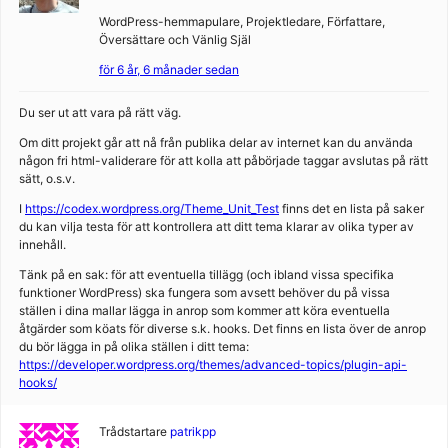
WordPress-hemmapulare, Projektledare, Författare,
Översättare och Vänlig Själ
för 6 år, 6 månader sedan
Du ser ut att vara på rätt väg.
Om ditt projekt går att nå från publika delar av internet kan du använda
någon fri html-validerare för att kolla att påbörjade taggar avslutas på rätt
sätt, o.s.v.
I
https://codex.wordpress.org/Theme_Unit_Test
finns det en lista på saker
du kan vilja testa för att kontrollera att ditt tema klarar av olika typer av
innehåll.
Tänk på en sak: för att eventuella tillägg (och ibland vissa specifika
funktioner WordPress) ska fungera som avsett behöver du på vissa
ställen i dina mallar lägga in anrop som kommer att köra eventuella
åtgärder som köats för diverse s.k. hooks. Det finns en lista över de anrop
du bör lägga in på olika ställen i ditt tema:
https://developer.wordpress.org/themes/advanced-topics/plugin-api-
hooks/
Trådstartare
patrikpp