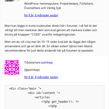
WordPress-hemmapulare, Projektledare, Författare,
Översättare och Vänlig Själ
för 6 år, 6 månader sedan
Man kan lägga in korta kodsnuttar direkt här i forumet. I så fall är det
viktigt att man markerar dem som kod genom att markera koden och
klicka på knappen ”CODE” ovanför redigeringsrutan.
Men om du vill visa mer än 10-15 rader kod bör du lägga den någon
annanstans och ge en länk dit. En sådan extern tjänst man ibland
rekommenderar för just detta ändamål här på forumen är pastebin.
Trådstartare
patrikpp
(@patrikpp)
för 6 år, 6 månader sedan
 <div class="main ">

            <div id="content ">

                <article>

                    <?php get_header(); ?>

                        <?php 
