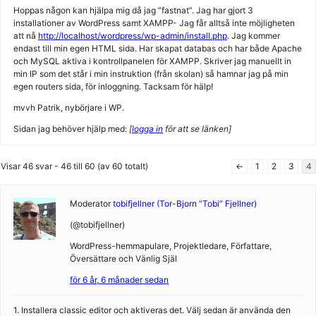
Hoppas någon kan hjälpa mig då jag ”fastnat”. Jag har gjort 3
installationer av WordPress samt XAMPP- Jag får alltså inte möjligheten
att nå
http://localhost/wordpress/wp-admin/install.php
. Jag kommer
endast till min egen HTML sida. Har skapat databas och har både Apache
och MySQL aktiva i kontrollpanelen för XAMPP. Skriver jag manuellt in
min IP som det står i min instruktion (från skolan) så hamnar jag på min
egen routers sida, för inloggning. Tacksam för hälp!
mvvh Patrik, nybörjare i WP.
Sidan jag behöver hjälp med:
[
logga in
för att se länken]
Visar 46 svar - 46 till 60 (av 60 totalt)
←
1
2
3
4
Moderator
tobifjellner (Tor-Bjorn “Tobi” Fjellner)
(@tobifjellner)
WordPress-hemmapulare, Projektledare, Författare,
Översättare och Vänlig Själ
för 6 år, 6 månader sedan
1. Installera classic editor och aktiveras det. Välj sedan är använda den