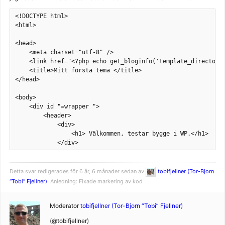
<!DOCTYPE html>

<html>

<head>

    <meta charset="utf-8" />

    <link href="<?php echo get_bloginfo('template_directory'
    <title>Mitt första tema </title>

</head>

<body>

    <div id "=wrapper ">

        <header>

            <div>

                <h1> Välkommen, testar bygge i WP.</h1>

            </div>
Detta svar redigerades för 6 år, 6 månader sedan av
tobifjellner (Tor-Bjorn
“Tobi” Fjellner)
. Anledning: Fixade markering av kod
Moderator
tobifjellner (Tor-Bjorn “Tobi” Fjellner)
(@tobifjellner)