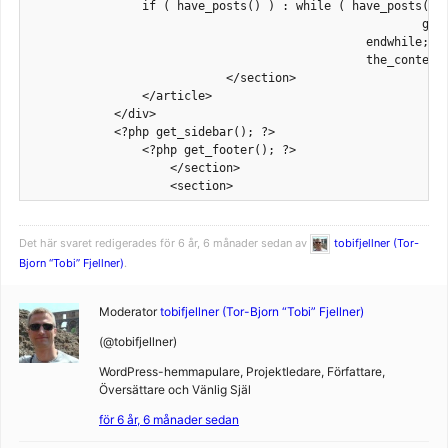
		if ( have_posts() ) : while ( have_posts() ) : the_post();

							get_template_part( 'content', get_post_format() );

						endwhile; endif; 

						the_content(); ?>

                            </section>

                </article>

            </div>

            <?php get_sidebar(); ?>

                <?php get_footer(); ?>

                    </section>

                    <section>
Det här svaret redigerades för 6 år, 6 månader sedan av
tobifjellner (Tor-
Bjorn “Tobi” Fjellner)
.
Moderator
tobifjellner (Tor-Bjorn “Tobi” Fjellner)
(@tobifjellner)
WordPress-hemmapulare, Projektledare, Författare,
Översättare och Vänlig Själ
för 6 år, 6 månader sedan