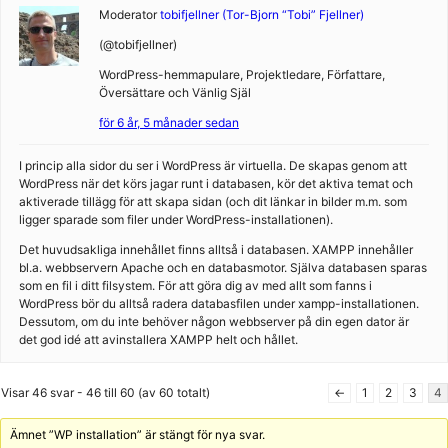
Moderator
tobifjellner (Tor-Bjorn “Tobi” Fjellner)
(@tobifjellner)
WordPress-hemmapulare, Projektledare, Författare,
Översättare och Vänlig Själ
för 6 år, 5 månader sedan
I princip alla sidor du ser i WordPress är virtuella. De skapas genom att
WordPress när det körs jagar runt i databasen, kör det aktiva temat och
aktiverade tillägg för att skapa sidan (och dit länkar in bilder m.m. som
ligger sparade som filer under WordPress-installationen).
Det huvudsakliga innehållet finns alltså i databasen. XAMPP innehåller
bl.a. webbservern Apache och en databasmotor. Själva databasen sparas
som en fil i ditt filsystem. För att göra dig av med allt som fanns i
WordPress bör du alltså radera databasfilen under xampp-installationen.
Dessutom, om du inte behöver någon webbserver på din egen dator är
det god idé att avinstallera XAMPP helt och hållet.
Visar 46 svar - 46 till 60 (av 60 totalt)
←
1
2
3
4
Ämnet ”WP installation” är stängt för nya svar.