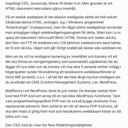
insprängt CSS, Javascript, länkar till bilder m.m. Men grunden är ett
HTML-dokument med sidans själva innehåll.
På en statisk webbplats är det absolut smidigaste sättet att helt enkelt
hårdkoda denna HTML, antingen, typ, i Windows-programmet
”Anteckningar” (notepad.exe), men för något större webbplatser använder
man antagligen något webbredigeringsprogram för detta. (Man kan t.o.m.
spara ett dokument i Microsoft Word i HTML-format och sedan skicka
den filen via FTP till webbservern.) Då behöver webbservern bara hämta
en fil och skicka, något som går riktigt snabbt på nästan alla webbservrar.
Men om du vill ha smidigare hantering av innehållet och kanske vill att
det ska finnas en navigeringsmeny som automatiskt uppdateras när du
lägger till nya sidor och du kanske vill visa dina 5 senaste twitter-inlägg i
högerspalten (under förutsättning att besökarens webbläsarfönster är
minst 660 px brett), o.s.v. I så fall blir det hela långt mycket smidigare om
du använder ett CMS (Content Management System), t.ex. WordPress.
Mallfilerna i ett WordPress-tema är just mallar. De blandar statisk html-
kod med PHP-kod och anrop till en rad olika WordPress-funktioner. Tack
vare programmeringsspråket PHP kan du också bygga strukturer (t.ex.
repeterande element). Men syftet är att när all denna PHP-kod körs, så
ska den mata ut giltig html-kod som besökarens webbläsare klarar av att
tolka och visa.
Den CSS-kod du visar har flera förbättringsmöjligheter.