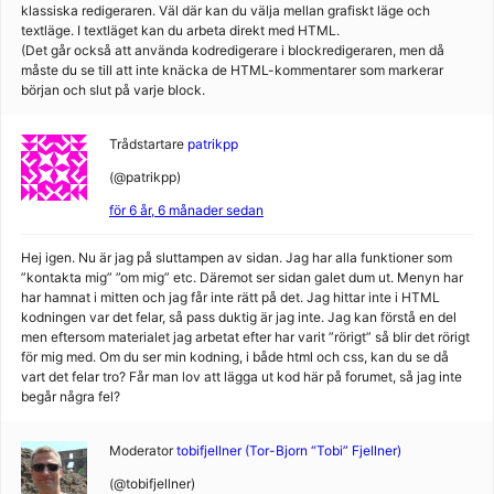
klassiska redigeraren. Väl där kan du välja mellan grafiskt läge och
textläge. I textläget kan du arbeta direkt med HTML.
(Det går också att använda kodredigerare i blockredigeraren, men då
måste du se till att inte knäcka de HTML-kommentarer som markerar
början och slut på varje block.
Trådstartare
patrikpp
(@patrikpp)
för 6 år, 6 månader sedan
Hej igen. Nu är jag på sluttampen av sidan. Jag har alla funktioner som
”kontakta mig” ”om mig” etc. Däremot ser sidan galet dum ut. Menyn har
har hamnat i mitten och jag får inte rätt på det. Jag hittar inte i HTML
kodningen var det felar, så pass duktig är jag inte. Jag kan förstå en del
men eftersom materialet jag arbetat efter har varit ”rörigt” så blir det rörigt
för mig med. Om du ser min kodning, i både html och css, kan du se då
vart det felar tro? Får man lov att lägga ut kod här på forumet, så jag inte
begår några fel?
Moderator
tobifjellner (Tor-Bjorn “Tobi” Fjellner)
(@tobifjellner)