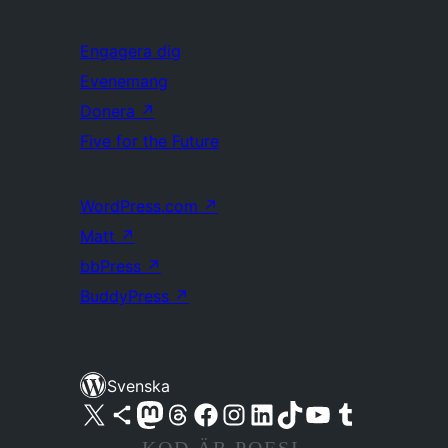
Engagera dig
Evenemang
Donera
↗
Five for the Future
WordPress.com
↗
Matt
↗
bbPress
↗
BuddyPress
↗
Svenska
Besök vår X-konto (f.d. Twitter)
Besök vårt Bluesky-konto
Besök vårt Mastodon-konto
Besök vårt Thread-konto
Besök vår Facebook-sida
Besök vårt Instagram-konto
Besök vårt LinkedIn-konto
Besök vårt TikTok-konto
Besök vår YouTube-kanal
Besök vårt Tumblr-konto