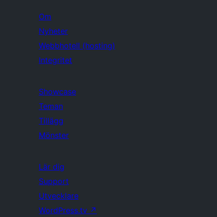
Om
Nyheter
Webbhotell (hosting)
Integritet
Showcase
Teman
Tillägg
Mönster
Lär dig
Support
Utvecklare
WordPress.tv
↗