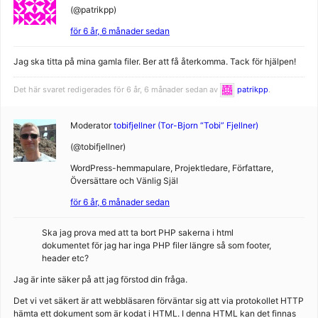
(@patrikpp)
för 6 år, 6 månader sedan
Jag ska titta på mina gamla filer. Ber att få återkomma. Tack för hjälpen!
Det här svaret redigerades för 6 år, 6 månader sedan av
patrikpp
.
Moderator
tobifjellner (Tor-Bjorn “Tobi” Fjellner)
(@tobifjellner)
WordPress-hemmapulare, Projektledare, Författare,
Översättare och Vänlig Själ
för 6 år, 6 månader sedan
Ska jag prova med att ta bort PHP sakerna i html
dokumentet för jag har inga PHP filer längre så som footer,
header etc?
Jag är inte säker på att jag förstod din fråga.
Det vi vet säkert är att webbläsaren förväntar sig att via protokollet HTTP
hämta ett dokument som är kodat i HTML. I denna HTML kan det finnas