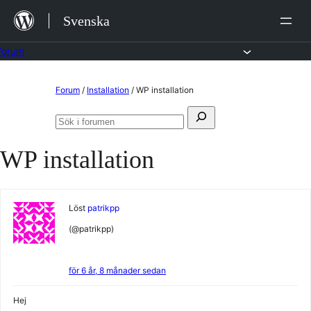
Hoppa
Svenska
till
innehåll
Forum
Hoppa
Forum
/
Installation
/
WP installation
till
Sök
innehållet
Sök
efter:
i
WP installation
forumen
Löst
patrikpp
(@patrikpp)
för 6 år, 8 månader sedan
Hej