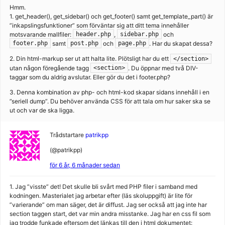
Hmm.
1. get_header(), get_sidebar() och get_footer() samt get_template_part() är
”inkapslingsfunktioner” som förväntar sig att ditt tema innehåller
motsvarande mallfiler:
,
och
header.php
sidebar.php
samt
och
. Har du skapat dessa?
footer.php
post.php
page.php
2. Din html-markup ser ut att halta lite. Plötsligt har du ett
</section>
utan någon föregående tagg
. Du öppnar med två DIV-
<section>
taggar som du aldrig avslutar. Eller gör du det i footer.php?
3. Denna kombination av php- och html-kod skapar sidans innehåll i en
”seriell dump”. Du behöver använda CSS för att tala om hur saker ska se
ut och var de ska ligga.
Trådstartare
patrikpp
(@patrikpp)
för 6 år, 6 månader sedan
1. Jag ”visste” det! Det skulle bli svårt med PHP filer i samband med
kodningen. Masterialet jag arbetar efter (läs skoluppgift) är lite för
”varierande” om man säger, det är diffust. Jag ser också att jag inte har
section taggen start, det var min andra misstanke. Jag har en css fil som
jag trodde funkade eftersom det länkas till den i html dokumentet: