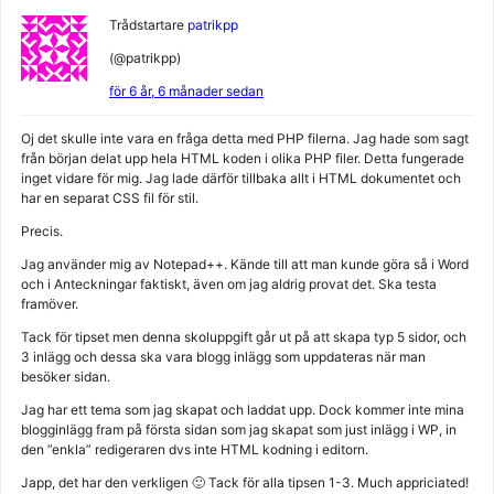
Trådstartare
patrikpp
(@patrikpp)
för 6 år, 6 månader sedan
Oj det skulle inte vara en fråga detta med PHP filerna. Jag hade som sagt
från början delat upp hela HTML koden i olika PHP filer. Detta fungerade
inget vidare för mig. Jag lade därför tillbaka allt i HTML dokumentet och
har en separat CSS fil för stil.
Precis.
Jag använder mig av Notepad++. Kände till att man kunde göra så i Word
och i Anteckningar faktiskt, även om jag aldrig provat det. Ska testa
framöver.
Tack för tipset men denna skoluppgift går ut på att skapa typ 5 sidor, och
3 inlägg och dessa ska vara blogg inlägg som uppdateras när man
besöker sidan.
Jag har ett tema som jag skapat och laddat upp. Dock kommer inte mina
blogginlägg fram på första sidan som jag skapat som just inlägg i WP, in
den ”enkla” redigeraren dvs inte HTML kodning i editorn.
Japp, det har den verkligen 🙂 Tack för alla tipsen 1-3. Much appriciated!