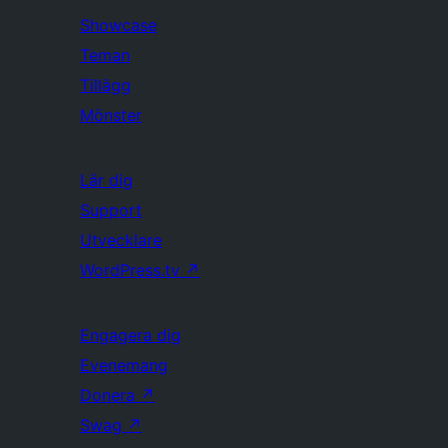
Showcase
Teman
Tillägg
Mönster
Lär dig
Support
Utvecklare
WordPress.tv
↗
Engagera dig
Evenemang
Donera
↗
Swag
↗