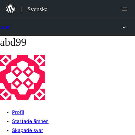
Hoppa
Svenska
till
innehåll
Forum
abd99
Hoppa
till
innehållet
Profil
Startade ämnen
Skapade svar