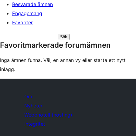
Besvarade ämnen
Engagemang
Favoriter
Sök
Favoritmarkerade forumämnen
ämnen:
Inga ämnen funna. Välj en annan vy eller starta ett nytt
inlägg.
Om
Nyheter
Webbhotell (hosting)
Integritet