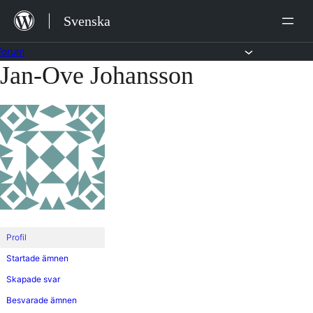
Hoppa
Svenska
till
innehåll
Forum
Jan-Ove Johansson
Hoppa
till
innehållet
Profil
Startade ämnen
Skapade svar
Besvarade ämnen