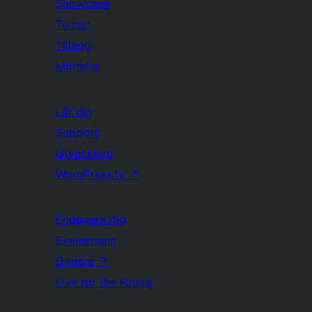
Showcase
Teman
Tillägg
Mönster
Lär dig
Support
Utvecklare
WordPress.tv
↗
Engagera dig
Evenemang
Donera
↗
Five for the Future