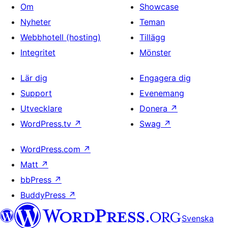
Om
Showcase
Nyheter
Teman
Webbhotell (hosting)
Tillägg
Integritet
Mönster
Lär dig
Engagera dig
Support
Evenemang
Utvecklare
Donera
↗
WordPress.tv
↗
Swag
↗
WordPress.com
↗
Matt
↗
bbPress
↗
BuddyPress
↗
Svenska