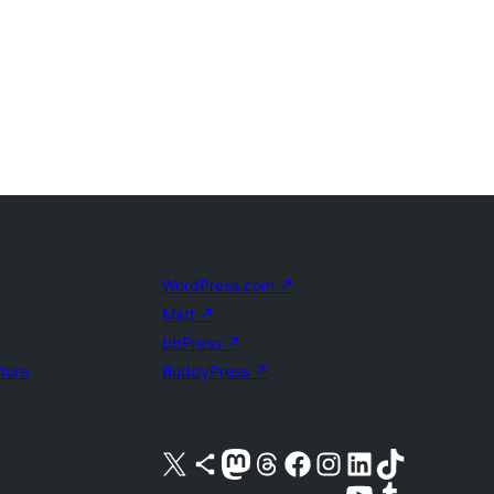
WordPress.com
↗
Matt
↗
bbPress
↗
uture
BuddyPress
↗
Besök vår X-konto (f.d. Twitter)
Besök vårt Bluesky-konto
Besök vårt Mastodon-konto
Besök vårt Thread-konto
Besök vår Facebook-sida
Besök vårt Instagram-konto
Besök vårt LinkedIn-konto
Besök vårt TikTok-konto