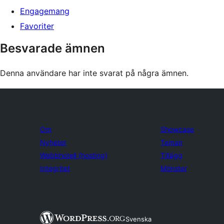
Engagemang
Favoriter
Besvarade ämnen
Denna användare har inte svarat på några ämnen.
Om
Showcase
Nyheter
Teman
Webbhotell (hosting)
Tillägg
Integritet
Mönster
Svenska