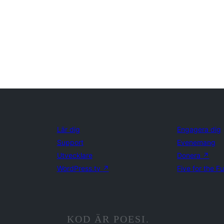
Lär dig
Engagera dig
Support
Evenemang
Utvecklare
Donera
↗
WordPress.tv
↗
Five for the F
KOD ÄR POESI.