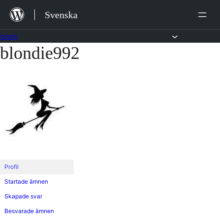
Hoppa
Svenska
till
innehåll
Forum
blondie992
Hoppa
till
innehållet
Profil
Startade ämnen
Skapade svar
Besvarade ämnen