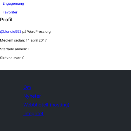
Engagemang
Favoriter
Profil
@blondie992
på WordPress.org
Medlem sedan: 14 april 2017
Startade ämnen: 1
Skrivna svar: 0
Om
Nyheter
Webbhotell (hosting)
Integritet