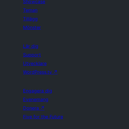
Showcase
Teman
Tillägg
Mönster
Lär dig
Support
Utvecklare
WordPress.tv
↗
Engagera dig
Evenemang
Donera
↗
Five for the Future